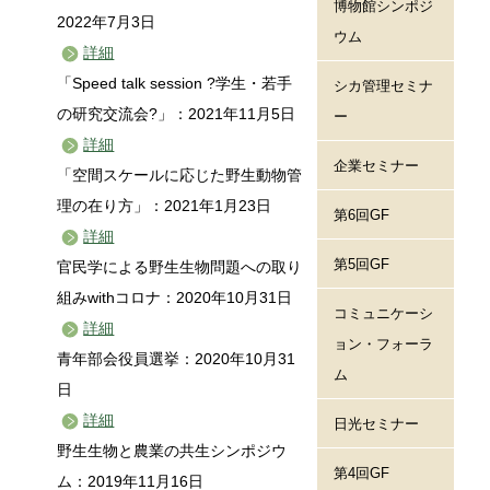
博物館シンポジ
2022年7月3日
ウム
詳細
「Speed talk session ?学生・若手
シカ管理セミナ
の研究交流会?」：2021年11月5日
ー
詳細
企業セミナー
「空間スケールに応じた野生動物管
理の在り方」：2021年1月23日
第6回GF
詳細
第5回GF
官民学による野生生物問題への取り
組みwithコロナ：2020年10月31日
コミュニケーシ
詳細
ョン・フォーラ
青年部会役員選挙：2020年10月31
ム
日
詳細
日光セミナー
野生生物と農業の共生シンポジウ
第4回GF
ム：2019年11月16日