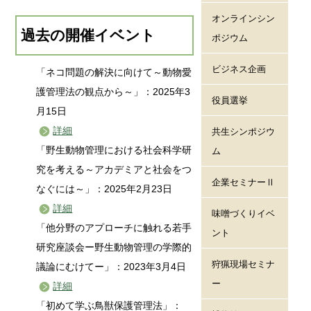
オンラインシン
過去の開催イベント
ポジウム
ビジネス企画
「ネコ問題の解決に向けて～動物愛
護管理法の観点から～」：2025年3
役員選挙
月15日
詳細
共生シンポジウ
「野生動物管理における社会科学研
ム
究を考える～アカデミアと社会をつ
企業セミナーⅡ
なぐには～」：2025年2月23日
詳細
味噌づくりイベ
「他分野のアプローチに触れる若手
ント
研究座談会ー野生動物管理の学際的
狩猟現場セミナ
議論にむけてー」：2023年3月4日
ー
詳細
「初めて学ぶ鳥獣保護管理法」：