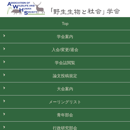
Top
学会案内
入会/変更/退会
学会誌閲覧
論文投稿規定
大会案内
メーリングリスト
青年部会
行政研究部会