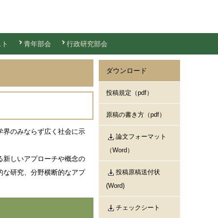
スト
青年部会
行政研究部会
ダウンロード
投稿規定（pdf）
原稿の書き方（pdf）
学界のみならず広く社会に示
論文フォーマット
（Word）
る新しいアプローチや概念の
的な研究、分野横断的なアプ
投稿原稿送付状
(Word)
チェックシート