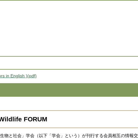
n English )(pdf)
ife FORUM
は、「野生生物と社会」学会（以下「学会」という）が刊行する会員相互の情