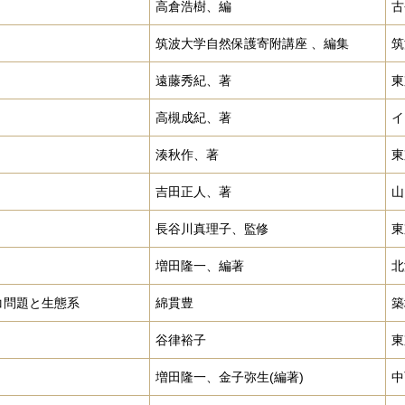
高倉浩樹、編
古
筑波大学自然保護寄附講座 、編集
筑
遠藤秀紀、著
東
高槻成紀、著
イ
湊秋作、著
東
吉田正人、著
山
長谷川真理子、監修
東
増田隆一、編著
北
コ問題と生態系
綿貫豊
築
谷律裕子
東
増田隆一、金子弥生(編著)
中