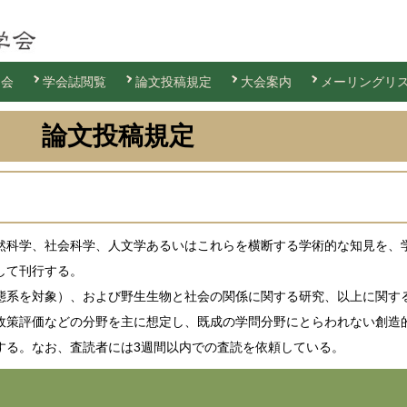
退会
学会誌閲覧
論文投稿規定
大会案内
メーリングリ
論文投稿規定
科学、社会科学、人文学あるいはこれらを横断する学術的な知見を、
して刊行する。
系を対象）、および野生生物と社会の関係に関する研究、以上に関す
政策評価などの分野を主に想定し、既成の学問分野にとらわれない創造
する。なお、査読者には3週間以内での査読を依頼している。