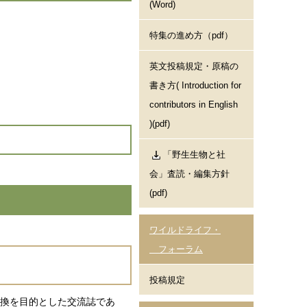
(Word)
特集の進め方（pdf）
英文投稿規定・原稿の
書き方( Introduction for
contributors in English
)(pdf)
「野生生物と社
会」査読・編集方針
(pdf)
ワイルドライフ・
フォーラム
投稿規定
報交換を目的とした交流誌であ