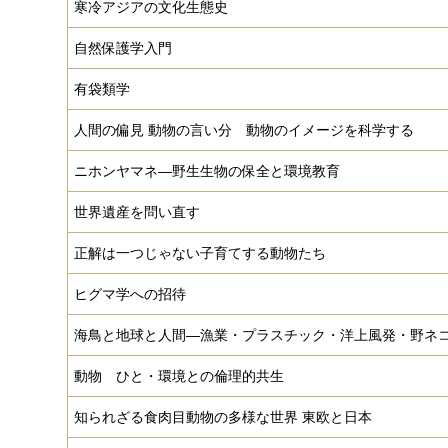
寒冷アジアの文化生態史
自然保護学入門
有袋類学
人間の偏見 動物の言い分 動物のイメージを科学する
ニホンヤマネ―野生生物の保全と環境教育
世界遺産を問い直す
正解は一つじゃない子育てする動物たち
ヒグマ学への招待
海鳥と地球と人間―漁業・プラスチック・洋上風発・野ネ
動物 ひと・環境との倫理的共生
知られざる食肉目動物の多様な世界 東欧と日本