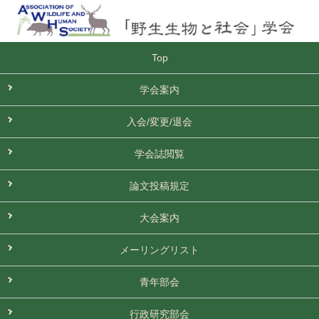
Top
学会案内
入会/変更/退会
学会誌閲覧
論文投稿規定
大会案内
メーリングリスト
青年部会
行政研究部会