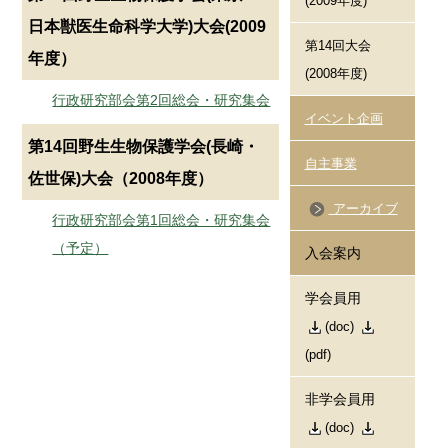
(2009年度)
日本獣医生命科学大学)大会(2009
第14回大会
年度）
(2008年度)
行政研究部会第2回総会・研究集会
イベント企画
第14回野生生物保護学会(長崎・
自主事業
佐世保)大会（2008年度）
アーカイブ
行政研究部会第1回総会・研究集会
（予定）
入会案内
学会員用
(doc)
(pdf)
非学会員用
(doc)