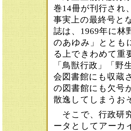
巻14冊が刊行され、
事実上の最終号と
誌は、1969年に
のあゆみ」ととも
る上できわめて重
「鳥獣行政」「野
会図書館にも収蔵
の図書館にも欠号
散逸してしまうお
そこで、行政研究
ータとしてアーカ