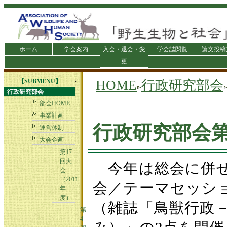
ホーム
学会案内
入会・退会・変
学会誌閲覧
論文投稿
更
.
【SUBMENU】
HOME
行政研究部会
行政研究部会
部会HOME
事業計画
行政研究部会第
運営体制
大会企画
第17
回大
今年は総会に併せ
会
（2011
会／テーマセッシ
年
度）
（雑誌「鳥獣行政
第
4