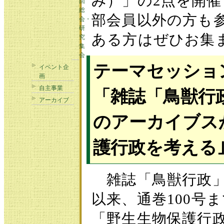
み）」の2点を開
回
総
部会員以外の方も
会・
研
ある方はぜひお集
究
集
会
テーマセッショ
イベント企
画
自主事業
「雑誌「鳥獣行
アーカイブ
のアーカイブス
護行政を考える
雑誌「鳥獣行政」は
以来、通巻100号ま
「野生生物保護行政