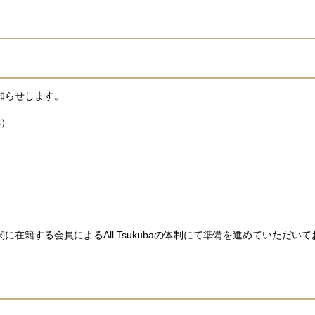
知らせします。
称）
在籍する会員によるAll Tsukubaの体制にて準備を進めていただい