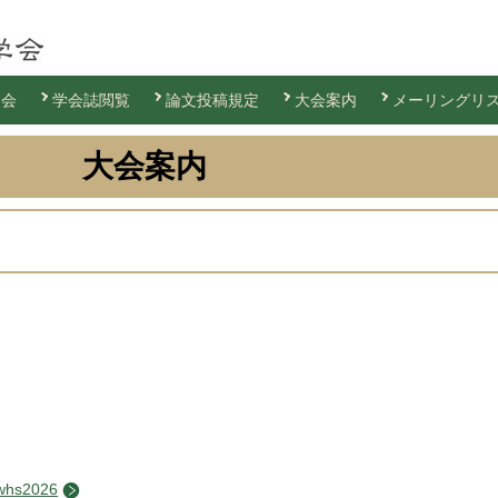
退会
学会誌閲覧
論文投稿規定
大会案内
メーリングリ
大会案内
ま
awhs2026