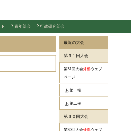
スト
青年部会
行政研究部会
最近の大会
第３１回大会
第31回大会
外部
ウェブ
ページ
第一報
第二報
第３０回大会
第30回大会
外部
ウェブ