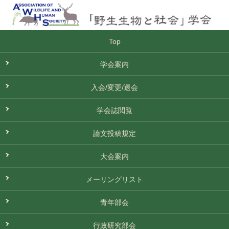
Top
学会案内
入会/変更/退会
学会誌閲覧
論文投稿規定
大会案内
メーリングリスト
青年部会
行政研究部会