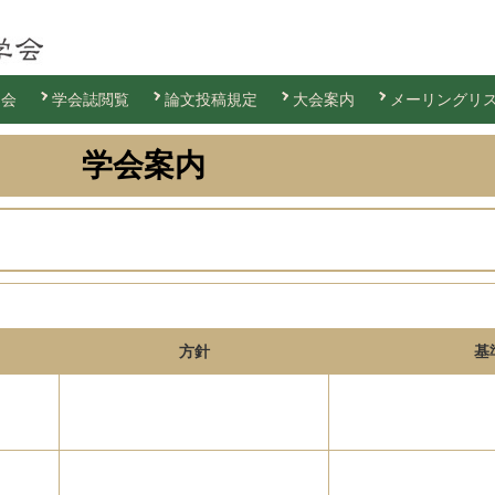
退会
学会誌閲覧
論文投稿規定
大会案内
メーリングリ
学会案内
方針
基