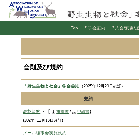
Top
学会案内
入会/変更/
会則及び規約
「野生生物と社会」学会会則
（2025年12月20日改訂）
規約
表彰規約
・【
推薦書
/
申請書
】
(2024年12月13日改訂)
メール理事会実施規約