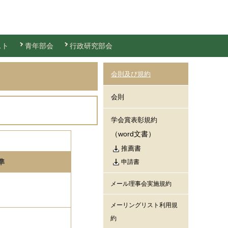
スト
青年部会
行政研究部会
会則及び規約
会則
学会賞表彰規約
（word文書）
推薦書
準
申請書
メール理事会実施規約
メーリングリスト利用規
約