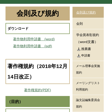
会則及び規約
会則及び規約
会則
ダウンロード
学会賞表彰規約
著作物利用申請書 (word)
（word文書）
著作物利用申請書 (pdf)
推薦書
申請書
著作権規約（2018年12月
メール理事会実施
規約
14日改正）
メーリングリスト
利用規約
著作権規約(PDF)
論文誌編集委員会
（目的）
規約