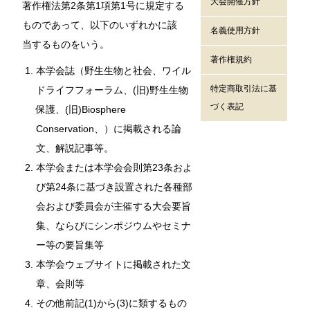
大会開催方針
著作権法第2条第1項第1号に規定する
ものであって、以下のいずれかに該
名義使用方針
当するものをいう。
著作権規約
本学会誌（野生生物と社会、ワイル
特定商取引法に基
ドライフフォーラム、(旧)野生生物
づく表記
保護、(旧)Biosphere
Conservation、）に掲載される論
文、解説記事等。
本学会または本学会会則第23条およ
び第24条に基づき設置された各種部
会および委員会が主催する大会要旨
集、ならびにシンポジウムやセミナ
ー等の要旨集等
本学会ウェブサイトに掲載された文
章、会則等
その他前記(1)から(3)に類するもの