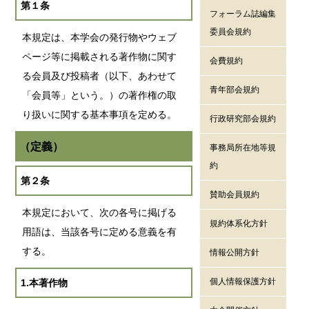
第１条
フォーラム誌編集
委員会規約
本規定は、本学会の発行物やウェブ
ページ等に掲載される著作物に関す
会費規約
る会員及び投稿者（以下、あわせて
青年部会規約
「会員等」という。）の著作権の取
り扱いに関する基本事項を定める。
行政研究部会規約
（定義）
事務局所在地等規
約
第２条
賛助会員規約
本規定において、次の各号に掲げる
規約体系化方針
用語は、当該各号に定める意義を有
する。
情報公開方針
個人情報保護方針
1.本著作物