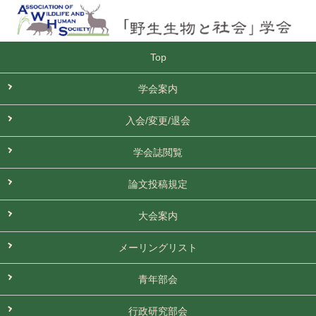
Top
学会案内
入会/変更/退会
学会誌閲覧
論文投稿規定
大会案内
メーリングリスト
青年部会
行政研究部会