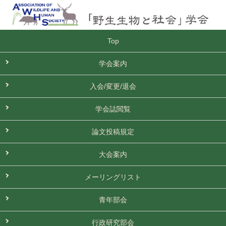
Top
学会案内
入会/変更/退会
学会誌閲覧
論文投稿規定
大会案内
メーリングリスト
青年部会
行政研究部会