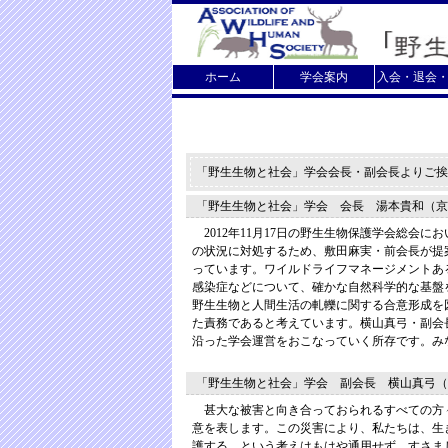
ホーム
学会案内
入会・退会
「野生生物と社会」学会会長・副会長よりご挨
「野生生物と社会」学会 会長 湯本貴和（京
2012年11月17日の野生生物保護学会総会
の状況に対処するため、敷田麻実・前会長が提
っています。ワイルドライフマネージメントあ
感染症などについて、確かな自然科学的な基盤
野生生物と人間生活の軋轢に関する合意形成を
た責務であると考えています。横山真弓・副会
沿った学会運営をおこなっていく所存です。み
「野生生物と社会」学会 副会長 横山真弓（
甚大な被害と向き合っておられるすべての方
意を表します。この災害により、私たちは、生
護する、という考えはもはや通用せず、すさま