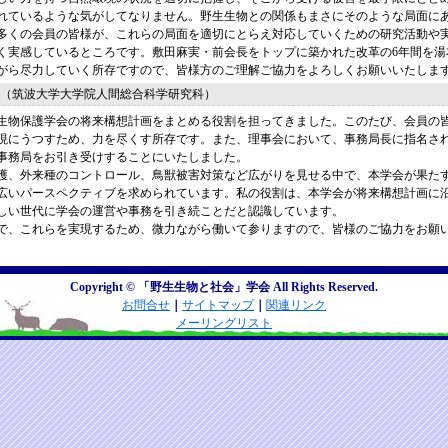
れているような気がしてなりません。野生生物との関係もまさにそのような局面に
多くの会員の皆様が、これらの局面を適切にとらえ対応していくための研究活動や
く実感しているところです。敷田麻実・前会長をトップに築かれた改革の6年間を湯
がら尽力していく所存ですので、皆様方のご理解ご協力をよろしくお願いいたしま
（筑波大学大学院人間総合科学研究科）
生物保護学会の将来構想計画をまとめる役割を担ってきました。このたび、会員の
現にうつすため、力を尽くす所存です。また、理事会において、事務局長に指名さ
事務局をお引き受けすることにいたしました。
護、外来種のコントロール、鳥獣被害対策など広がりを見せる中で、本学会が果た
広いパースペクティブを求められています。私の役割は、本学会が将来構想計画に
しい世代に学会の運営や事務を引き続ことだと認識しています。
で、これらを実現するため、微力ながら働いて参りますので、皆様のご協力をお願
Copyright © 「野生生物と社会」学会 All Rights Reserved.
お問合せ
｜
サイトマップ
｜
関連リンク
メーリングリスト