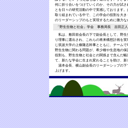
何に折り合いをつけていくのか、その力が試さ
とを日々の研究活動の中で実感しております。
取り組まれている中で、この学会の役割を大き
のリーダーシップのもと実現するために微力な
「野生生物と社会」学会 事務局長 吉田正人
私は、敷田前会長の下で副会長として、野生
り理事に選出され、これらの将来構想計画を実
じ筑波大学の上條隆志幹事とともに、チームで
野生生物に関わる問題が、希少種や生息地の保
役割も、野生生物と社会との関係まで含んだ幅
て、新たな学会に生まれ変わることを助け、新
湯本会長、横山副会長のリーダーシップの下
上げます。