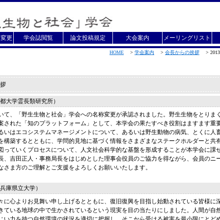
・変更
学会誌閲覧
論文投稿規定
大会案内
メーリングリスト
HOME
>
学会案内
>
会長からの挨拶
>
201
拶
都大学霊長類研究所）
において、「野生生物と社会」学会への名称変更が承認されました。野生生物をとりま
案された「知のプラットフォーム」として、本学会の果たすべき役割はますます重
るいはエコシステムマネージメントについて、あるいは野生動物の病気、とくに人
を構築するとともに、学問的見地に基づく情報をさまざまなステークホルダーと共
図っていくプロセスについて、人文社会科学的な基盤を形成することが本学会に課
長、吉田正人・事務局長をはじめとした理事会役員のご協力を得ながら、会員のニ
なさま方のご理解とご支援をよろしくお願いいたします。
兵庫県立大学）
々に心よりお見舞い申し上げるとともに、復旧復興を目指し始動されている皆様に
きている地球の中で生かされているという現実を目の当たりにしました。人間が自
じい力を持つ自然環境の状況を適切に把握し、そこから受ける被害を最小限にとど