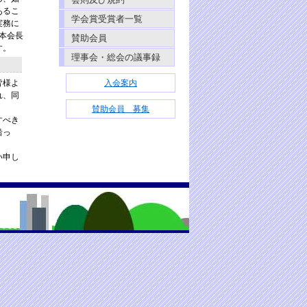
あるこ
学会賞受賞者一覧
実務に
本会長
賛助会員
す。
理事会・総会の議事録
皆様よ
入会案内
れ、同
賛助会員 募集
すべき
沿っ
い申し