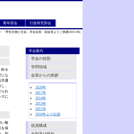
青年部会
行政研究部会
3>
「野生生物と社会」学会会長・副会長よりご挨拶(2013.06)
学会案内
学会の役割
学問領域
く昨今
要にな
会長からの挨拶
畜共通
有し、
2020年
せられ
2017年
ーズに
2014年
2013年
2011年
2010年より以前
深い敬
役員構成
然を保
め、如
会則及び規約