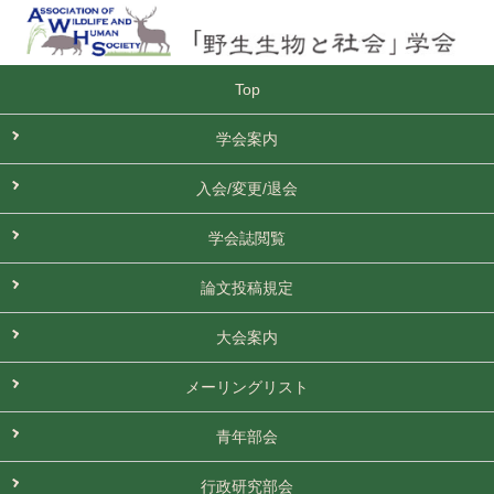
Top
学会案内
入会/変更/退会
学会誌閲覧
論文投稿規定
大会案内
メーリングリスト
青年部会
行政研究部会