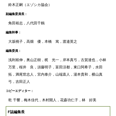
鈴木正嗣（エゾシカ協会）
副編集委員長：
角田裕志，八代田千鶴
編集幹事：
大坂桃子，高畑 優，本橋 篤，渡邉英之
編集委員：
浅利裕伸，奥山正樹，梶 光一，岸本真弓，古賀達也，小林
万里，桜井 良，須藤明子，富田涼都，東口阿希子，水田
拓，満尾世志人，宮内泰介，山端直人，湯本貴和，横山真
弓，吉田正人
コピーエディター：
乾 千響，梅木佳代，木村開人，花森功仁子，林 好美
F誌編集長