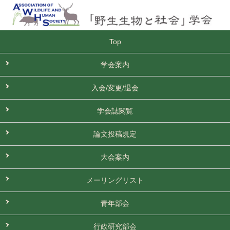
Top
学会案内
入会/変更/退会
学会誌閲覧
論文投稿規定
大会案内
メーリングリスト
青年部会
行政研究部会