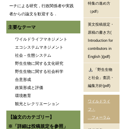
特集の進め方
ーチによる研究，行政関係者や実践
（pdf）
者からの論文を歓迎する．
英文投稿規定・
主要なテーマ
原稿の書き方(
ワイルドライフマネジメント
Introduction for
エコシステムマネジメント
contributors in
社会－生態システム
English )(pdf)
野生生物に関する文化研究
「野生生物
野生生物に関する社会科学
と社会」査読・
合意形成
編集方針(pdf)
政策形成と評価
環境教育
ワイルドライ
観光とレクリエーション
フ・
【論文のカテゴリー】
フォーラム
※「詳細は投稿規定を参照」