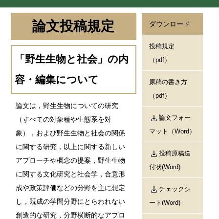
論文投稿規定
ダウンロード
投稿規定
「野生生物と社会」の内
（pdf）
容・編集について
原稿の書き方
（pdf）
論文は，野生生物についての研究
論文フォー
（すべての対象種や生態系を対
マット（Word）
象），および野生生物と社会の関係
に関する研究，以上に関する新しい
投稿原稿送
アプローチや概念の提案，野生生物
付状(Word)
に関する文化研究と社会学，合意形
成や政策評価などの分野を主に想定
チェックシ
し，既成の学問分野にとらわれない
ート(Word)
創造的な研究，分野横断的なアプロ