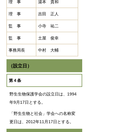
理 事
湯本 貴和
理 事
吉田 正人
監 事
小寺 祐二
監 事
土屋 俊幸
事務局長
中村 大輔
（設立日）
第４条
野生生物保護学会の設立日は、1994
年9月17日とする。
「野生生物と社会」学会への名称変
更日は、2012年11月17日とする。