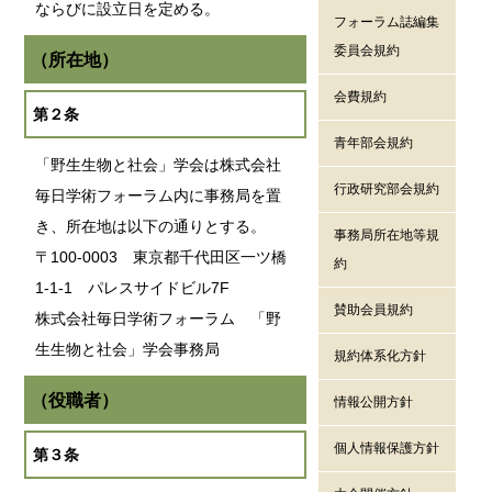
ならびに設立日を定める。
フォーラム誌編集
委員会規約
（所在地）
会費規約
第２条
青年部会規約
「野生生物と社会」学会は株式会社
行政研究部会規約
毎日学術フォーラム内に事務局を置
き、所在地は以下の通りとする。
事務局所在地等規
〒100-0003 東京都千代田区一ツ橋
約
1-1-1 パレスサイドビル7F
賛助会員規約
株式会社毎日学術フォーラム 「野
生生物と社会」学会事務局
規約体系化方針
（役職者）
情報公開方針
個人情報保護方針
第３条