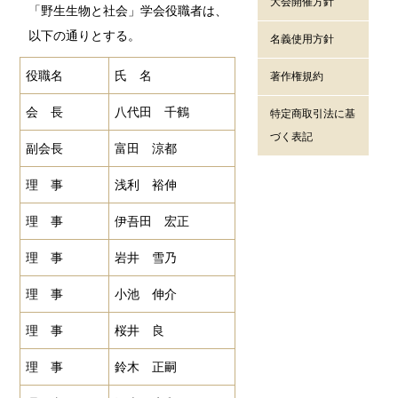
大会開催方針
「野生生物と社会」学会役職者は、
以下の通りとする。
名義使用方針
役職名
氏 名
著作権規約
会 長
八代田 千鶴
特定商取引法に基
づく表記
副会長
富田 涼都
理 事
浅利 裕伸
理 事
伊吾田 宏正
理 事
岩井 雪乃
理 事
小池 伸介
理 事
桜井 良
理 事
鈴木 正嗣