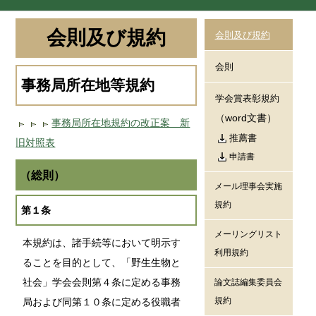
会則及び規約
会則及び規約
会則
事務局所在地等規約
学会賞表彰規約
（word文書）
事務局所在地規約の改正案 新
推薦書
旧対照表
申請書
（総則）
メール理事会実施
規約
第１条
メーリングリスト
本規約は、諸手続等において明示す
利用規約
ることを目的として、「野生生物と
社会」学会会則第４条に定める事務
論文誌編集委員会
規約
局および同第１０条に定める役職者