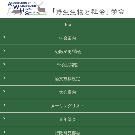
Top
学会案内
入会/変更/退会
学会誌閲覧
論文投稿規定
大会案内
メーリングリスト
青年部会
行政研究部会