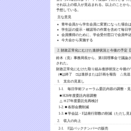
それ以上の収入が見込まれる。以上のことから
予想している。
主な意見
青年会員から学生会員に変更になった場合は
学生証の提示・確認等の作業を含めて毎日学
会員獲得のために、学会受付窓口で会員申
今大会から実施する
2. 財政正常化にむけた進捗状況と今後の予定【
鈴木（克）事務局長から、第1回理事会で議論
された。
財政正常化にむけた取り組み進捗状況と今後の
（■は終了 □は進捗または計画を報告 △先
1. 支出の見直し
1-1. 毎日学術フォーラム委託内容の調整・
■ H26年度委託内容調整
△ Ｈ27年度委託先再検討
1-2. ■ 各部会費削減
1-3. ■ 学会誌・F誌発行部数の削減（ただ
2. 収入の向上
2-1. F誌バックナンバーの販売