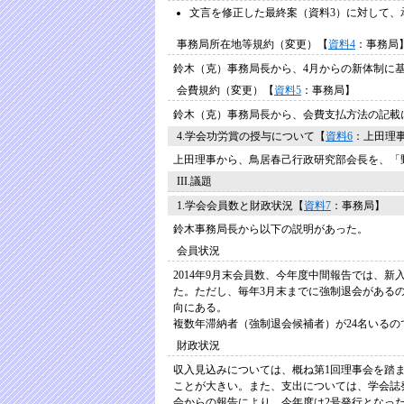
文言を修正した最終案（資料3）に対して、
事務局所在地等規約（変更）【
資料4
：事務局
鈴木（克）事務局長から、4月からの新体制に
会費規約（変更）【
資料5
：事務局】
鈴木（克）事務局長から、会費支払方法の記載
4.学会功労賞の授与について【
資料6
：上田理
上田理事から、鳥居春己行政研究部会長を、「
III.議題
1.学会会員数と財政状況【
資料7
：事務局】
鈴木事務局長から以下の説明があった。
会員状況
2014年9月末会員数、今年度中間報告では、
た。ただし、毎年3月末までに強制退会がある
向にある。
複数年滞納者（強制退会候補者）が24名いる
財政状況
収入見込みについては、概ね第1回理事会を踏
ことが大きい。また、支出については、学会誌
会からの報告により、今年度は2号発行となっ