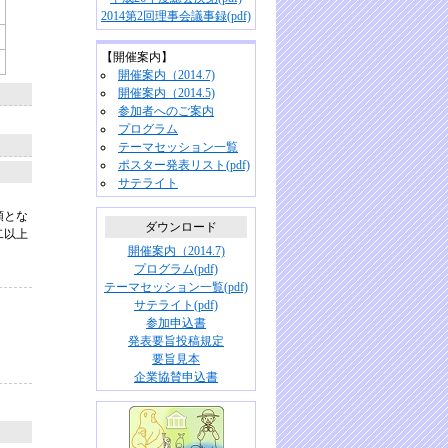
2014第2回理事会議事録(pdf)
【開催案内】
開催案内（2014.7)
開催案内（2014.5)
参加者へのご案内
プログラム
テーマセッション一覧
ポスター発表リスト(pdf)
サテライト
額とな
ダウンロード
二以上
開催案内（2014.7)
プログラム(pdf)
テーマセッション一覧(pdf)
サテライト(pdf)
参加申込書
発表要旨投稿規定
要旨見本
企業協賛申込書