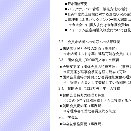
■ F誌価格変更
■ バックナンバー管理・販売方法の検討
■ H26年度売上目標に対する達成状況の
□ 前理事によるバックナンバー購入20部以上
⇒今大会中に購入または来年度会費時に
■ フォーラム誌定期購入制度については見
2-2. 会員未納者への対応への結果確認
□ 未納者状況と今後の対応（事務局）
⇒未納者リストを基に連絡可能な会員に対し
2-3. 団体会員（30,000円／年）の獲得
■ 会則変更案（団体会員の特典整理）（事務
⇒変更案が理事会承認を経て総会で可決
□ 団体会員獲得方針および会員種別変更の通
⇒「寄贈」会員として登録している団体に対
2-4. 賛助会員（1口5万円／年）の獲得
■ 賛助会員特典の整理と募集
⇒6口の今年度目標達成！さらに獲得するた
■ 賛助会員規約案（事務局）
⇒今理事会で賛助会員規約を制定
2-5. 学会誌
■ 学会誌価格変更（事務局）