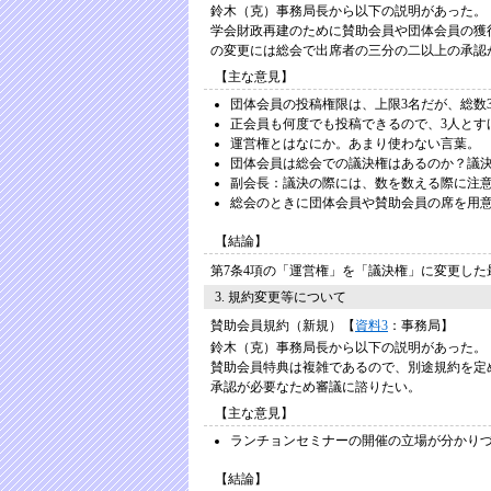
鈴木（克）事務局長から以下の説明があった。
学会財政再建のために賛助会員や団体会員の獲
の変更には総会で出席者の三分の二以上の承認
【主な意見】
団体会員の投稿権限は、上限3名だが、総数
正会員も何度でも投稿できるので、3人とす
運営権とはなにか。あまり使わない言葉。
団体会員は総会での議決権はあるのか？議
副会長：議決の際には、数を数える際に注
総会のときに団体会員や賛助会員の席を用
【結論】
第7条4項の「運営権」を「議決権」に変更した
3. 規約変更等について
賛助会員規約（新規）【
資料3
：事務局】
鈴木（克）事務局長から以下の説明があった。
賛助会員特典は複雑であるので、別途規約を定
承認が必要なため審議に諮りたい。
【主な意見】
ランチョンセミナーの開催の立場が分かり
【結論】