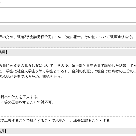
二
席のため、議題3学会誌発行予定について先に報告。その他について議事通り進行。
務局】
会員区分変更の見直し案について、その後、執行部と青年会員で議論した結果、半
た（学生は社会人学生を除く学生とする）。会則の変更には総会で出席者の三分の
の承認が必要であるため、審議を行う。
の提出の仕方を工夫する。
らう等の工夫をすることで対応可。
式で工夫することで対応することで承認とし、総会に諮ることとする
務局】