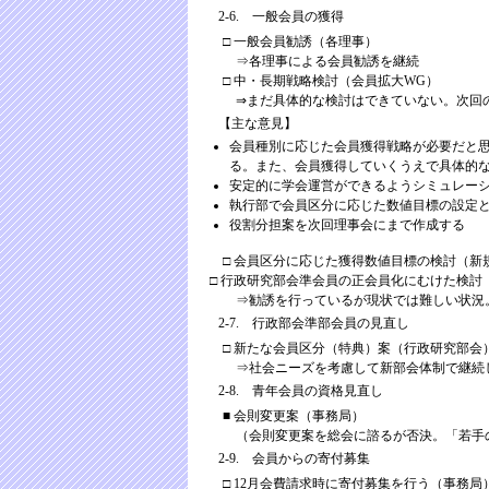
2-6. 一般会員の獲得
□ 一般会員勧誘（各理事）
⇒各理事による会員勧誘を継続
□ 中・長期戦略検討（会員拡大WG）
⇒まだ具体的な検討はできていない。次回の
【主な意見】
会員種別に応じた会員獲得戦略が必要だと思
る。また、会員獲得していくうえで具体的
安定的に学会運営ができるようシミュレー
執行部で会員区分に応じた数値目標の設定と
役割分担案を次回理事会にまで作成する
□ 会員区分に応じた獲得数値目標の検討（新
□ 行政研究部会準会員の正会員化にむけた検討
⇒勧誘を行っているが現状では難しい状況。
2-7. 行政部会準部会員の見直し
□ 新たな会員区分（特典）案（行政研究部会
⇒社会ニーズを考慮して新部会体制で継続
2-8. 青年会員の資格見直し
■ 会則変更案（事務局）
（会則変更案を総会に諮るが否決。「若手の
2-9. 会員からの寄付募集
□ 12月会費請求時に寄付募集を行う（事務局