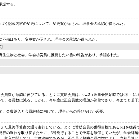
承認する。
】
基づく記載内容の変更について、変更案が示され、理事会の承認が得られた。
に不備はあり、変更案が示され、理事会の承認が得られた。
事】
野生生物と社会」学会功労賞に推薦したい旨の報告があり、承認された。
新入会員数が順調に伸びている。とくに賛助会員は、0→2（理事会開始時では6社）に
ので、会員数は減る。しかし、今年度は正会員数の増加が顕著であり、今までと若干
ので、会費納入と会員継続に向けて、理事からの呼びかけが必要。
まえた最終予算案の通り進行している。とくに賛助会員の獲得目標である6口を獲得
発行の遅れを取り戻すために、3号発行することで予算を確保していたが、学会誌編
た。収入に関しては、年度途中であるが、正会員と賛助会員の増により、当初予算ど