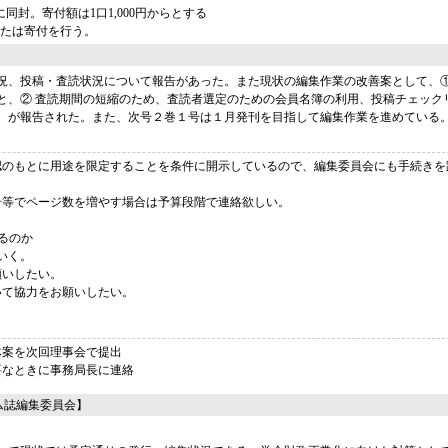
封。寄付額は1口1,000円からとする
たは寄付を行う。
】
況、投稿・査読状況について報告があった。また現状の編集作業の改善案として、①
と、② 査読期間の短縮のため、査読者選定のための会員名簿の利用、投稿チェック
、が報告された。また、次号２巻１号は１月発刊を目指して編集作業を進めている
認のもとに用途を限定することを条件に開示しているので、編集委員会にも手続きを
号等でページ数を増やす場合は予算段階で連絡欲しい。
るのか
いく。
願いしたい。
いて協力をお願いしたい。
体案を次回理事会で提出
要なときに事務局長に連絡
ム誌編集委員会】