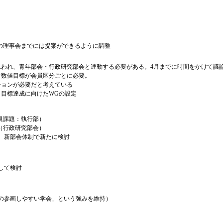
理事会までには提案ができるように調整
われ、青年部会・行政研究部会と連動する必要がある。4月までに時間をかけて議
な数値目標が会員区分ごとに必要。
ションが必要だと考えている
目標達成に向けたWGの設定
規課題：執行部）
（行政研究部会）
新部会体制で新たに検討
）
して検討
参画しやすい学会」という強みを維持）
）