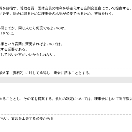
得を目指す、賛助会員・団体会員の権利を明確化する会則変更案について提案する
が必要。総会に諮るために理事会の承認が必要であるため、審議を行う。
3回までか、同じ人なら何度でもよいのか。
げきでは。
決権という言葉に変更すればよいのでは。
意する必要がある。
意しておいた方がいいかもしれない。
最終案（資料2）に対して承認し、総会に諮ることとする。
めることとし、その案を提案する。規約の制定については、理事会において過半数
づらい。文言を工夫する必要がある