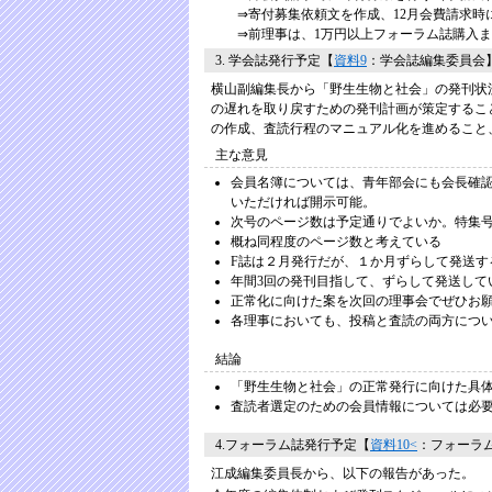
⇒寄付募集依頼文を作成、12月会費請求時に同
⇒前理事は、1万円以上フォーラム誌購入ま
3. 学会誌発行予定【
資料9
：学会誌編集委員会
横山副編集長から「野生生物と社会」の発刊状
の遅れを取り戻すための発刊計画が策定するこ
の作成、査読行程のマニュアル化を進めること
主な意見
会員名簿については、青年部会にも会長確
いただければ開示可能。
次号のページ数は予定通りでよいか。特集
概ね同程度のページ数と考えている
F誌は２月発行だが、１か月ずらして発送す
年間3回の発刊目指して、ずらして発送して
正常化に向けた案を次回の理事会でぜひお
各理事においても、投稿と査読の両方につ
結論
「野生生物と社会」の正常発行に向けた具
査読者選定のための会員情報については必
4.フォーラム誌発行予定【
資料10<
：フォーラ
江成編集委員長から、以下の報告があった。