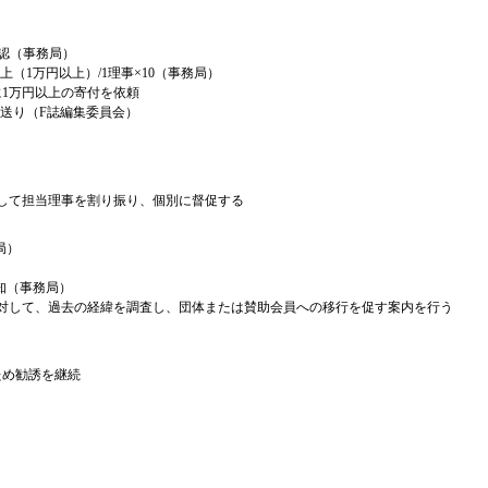
確認（事務局）
（1万円以上）/1理事×10（事務局）
1万円以上の寄付を依頼
送り（F誌編集委員会）
て担当理事を割り振り、個別に督促する
局）
知（事務局）
して、過去の経緯を調査し、団体または賛助会員への移行を促す案内を行う
め勧誘を継続