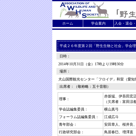
ホーム
学会案内
入会・退会
平成２６年度第２回「野生生物と社会」学会理
日時：
2014年10月31日（金）17時より19時30分
場所：
犬山国際観光センター「フロイデ」和室（愛知
出席者：（敬称略：五十音順）
赤坂猛、伊吾田宏
理事：
（欠席者：富田涼
学会誌編集委員：
横山真弓
フォーラム誌編集委員：
江成広斗
青年部会：
安田章人、桜井良
行政研究部会：
鳥居春巳、増澤直