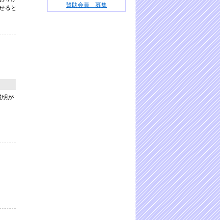
賛助会員 募集
せると
説明が