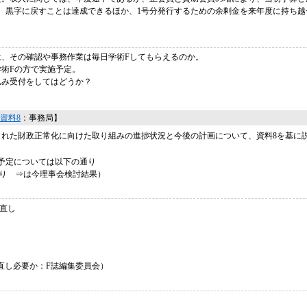
、黒字に戻すことは達成できるほか、1号分発行するための余剰金を来年度に持ち越
、その確認や事務作業は毎日学術Fしてもらえるのか。
術Fの方で実施予定。
込み受付をしてはどうか？
資料8
：事務局】
された財政正常化に向けた取り組みの進捗状況と今後の計画について、資料8を基に
予定については以下の通り
送り ⇒は今理事会検討結果）
見直し
し見直し必要か：F誌編集委員会）