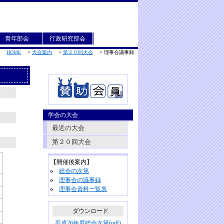
青年部会
行政研究部会
HOME
>
大会案内
>
第２０回大会
>
理事会議事録
学会の大会
最近の大会
第２０回大会
【開催後案内】
総会の次第
理事会の議事録
理事会資料一覧表
ダウンロード
平成26年度総会次第(pdf)