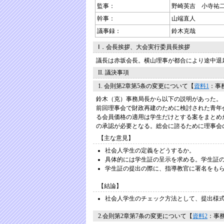
監事：
野崎英吉 小寺祐
幹事：
山端直人
議事録：
鈴木克哉
Ⅰ．会長挨拶、大会実行委員長挨拶
議長は赤坂会長。横山理事が都合により途中退
II. 議決事項
1. 会則第2章第5条の変更について【
資料1
：事
鈴木（克）事務局長から以下の説明があった。
前回理事会で財政再建のために検討された青年
る会員価格の適用は学生だけとする案をまとめ
の承認が必要となる。総会に諮るために理事会
【主な意見】
社会人学生の定義をどうするか。
具体的には学生証の呈示を求める。学生証
学生証の提出の際に、指導教官に署名をも
【結論】
社会人学生のチェック方法として、提出様
2.会則第2章第7条の変更について【
資料2
：事