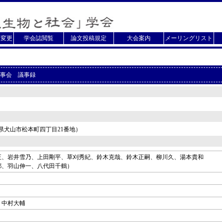
・変更
学会誌閲覧
論文投稿規定
大会案内
メーリングリスト
事会 議事録
県犬山市松本町四丁目21番地）
正、岩井雪乃、上田剛平、草刈秀紀、鈴木克哉、鈴木正嗣、柳川久、湯本貴和
都、羽山伸一、八代田千鶴）
、中村大輔