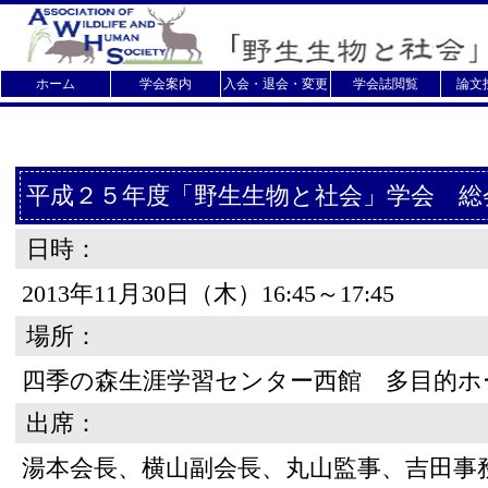
ホーム
学会案内
入会・退会・変更
学会誌閲覧
論文
平成２５年度「野生生物と社会」学会 総
日時：
2013年11月30日（木）16:45～17:45
場所：
四季の森生涯学習センター西館 多目的ホ
出席：
湯本会長、横山副会長、丸山監事、吉田事