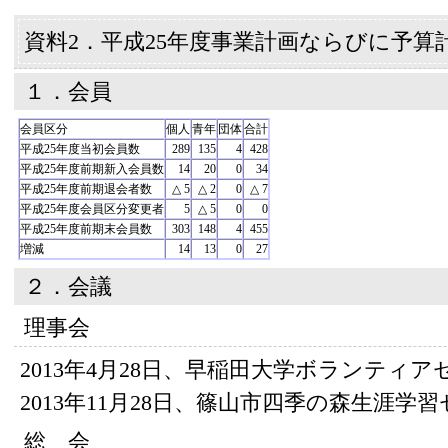
資料2．平成25年度事業計画ならびに予算
１．会員
会員区分
個人
青年
団体
合計
平成25年度当初会員数
289
135
4
428
平成25年度前期新入会員数
14
20
0
34
平成25年度前期退会者数
△ 5
△ 2
0
△ 7
平成25年度会員区分変更者
5
△ 5
0
0
平成25年度前期末会員数
303
148
4
455
増減
14
13
0
27
２．会議
理事会
2013年4月28日、早稲田大学ボランティア
2013年11月28日、篠山市四季の森生涯学
総 会