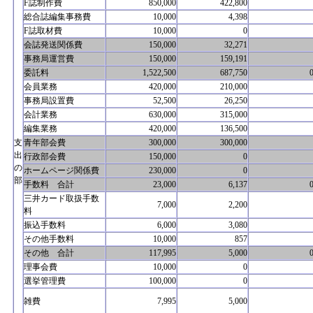
F誌制作費
850,000
422,800
総合誌編集事務費
10,000
4,398
F誌取材費
10,000
0
会誌発送関係費
150,000
32,271
事務局運営費
150,000
159,191
委託料
1,522,500
687,750
会員業務
420,000
210,000
事務局設置費
52,500
26,250
会計業務
630,000
315,000
編集業務
420,000
136,500
支
青年部会費
300,000
300,000
出
行政部会費
150,000
0
の
ホームページ関係費
230,000
0
部
手数料 合計
23,000
6,137
三井カード取扱手数
7,000
2,200
料
振込手数料
6,000
3,080
その他手数料
10,000
857
その他 合計
117,995
5,000
理事会費
10,000
0
選挙管理費
100,000
0
雑費
7,995
5,000