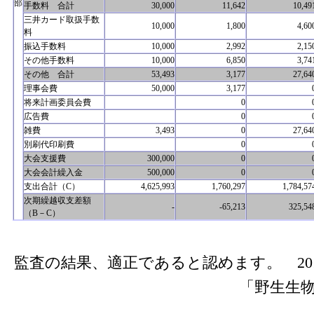
部
手数料 合計
30,000
11,642
10,49
三井カード取扱手数
10,000
1,800
4,60
料
振込手数料
10,000
2,992
2,15
その他手数料
10,000
6,850
3,74
その他 合計
53,493
3,177
27,64
理事会費
50,000
3,177
将来計画委員会費
0
広告費
0
雑費
3,493
0
27,64
別刷代印刷費
0
大会支援費
300,000
0
大会会計繰入金
500,000
0
支出合計（C）
4,625,993
1,760,297
1,784,57
次期繰越収支差額
-
-65,213
325,54
（B－C）
監査の結果、適正であると認めます。 2013
「野生生