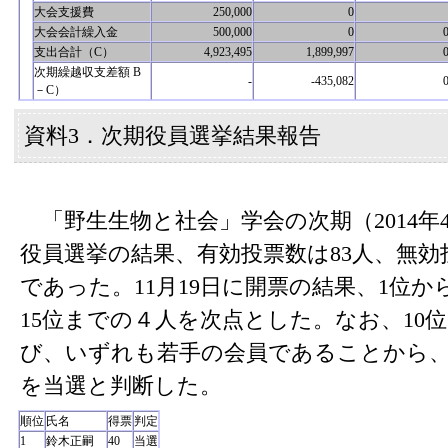
大会支援費
250,000
0
大会会計繰入金
500,000
0
支出合計（C）
4,923,495
1,899,997
次期繰越収支差額 B
-
-435,082
－C）
資料3．次期役員選挙結果報告
「野生生物と社会」学会の次期（2014年4
役員選挙の結果、有効投票数は83人、無効
であった。11月19日に開票の結果、1位か
15位までの４人を次点とした。なお、10
び、いずれも若手の会員であることから
を当選と判断した。
順位
氏名
得票
判定
1
鈴木正嗣
40
当選