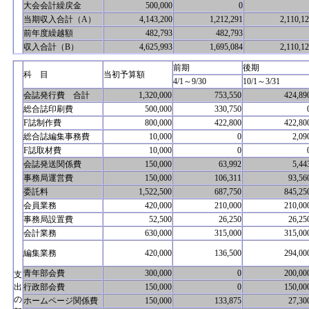
大会会計繰戻金
500,000
0
当期収入合計（A）
4,143,200
1,212,291
2,110,1
前年度繰越額
482,793
482,793
収入合計（B）
4,625,993
1,695,084
2,110,1
前期
後期
科 目
当初予算額
4/1～9/30
10/1～3/31
会誌発行費 合計
1,320,000
753,550
424,89
総合誌印刷費
500,000
330,750
F誌制作費
800,000
422,800
422,80
総合誌編集事務費
10,000
0
2,09
F誌取材費
10,000
0
会誌発送関係費
150,000
63,992
5,44
事務局運営費
150,000
106,311
93,56
委託料
1,522,500
687,750
845,25
会員業務
420,000
210,000
210,00
事務局設置費
52,500
26,250
26,25
会計業務
630,000
315,000
315,00
編集業務
420,000
136,500
294,00
青年部会費
300,000
0
200,00
支
出
行政部会費
150,000
0
150,00
の
ホームページ関係費
150,000
133,875
27,30