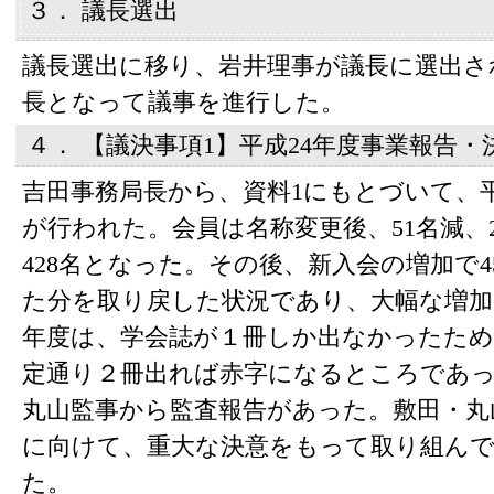
３． 議長選出
議長選出に移り、岩井理事が議長に選出さ
長となって議事を進行した。
４． 【議決事項1】平成24年度事業報告
吉田事務局長から、資料1にもとづいて、平
が行われた。会員は名称変更後、51名減、2
428名となった。その後、新入会の増加で
た分を取り戻した状況であり、大幅な増加
年度は、学会誌が１冊しか出なかったため
定通り２冊出れば赤字になるところであ
丸山監事から監査報告があった。敷田・丸
に向けて、重大な決意をもって取り組ん
た。