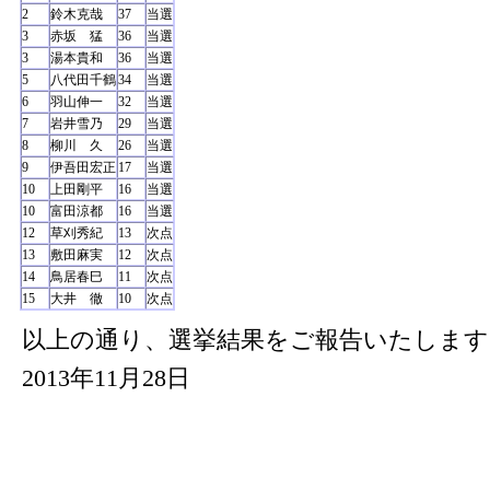
2
鈴木克哉
37
当選
3
赤坂 猛
36
当選
3
湯本貴和
36
当選
5
八代田千鶴
34
当選
6
羽山伸一
32
当選
7
岩井雪乃
29
当選
8
柳川 久
26
当選
9
伊吾田宏正
17
当選
10
上田剛平
16
当選
10
富田涼都
16
当選
12
草刈秀紀
13
次点
13
敷田麻実
12
次点
14
鳥居春巳
11
次点
15
大井 徹
10
次点
以上の通り、選挙結果をご報告いたします
2013年11月28日