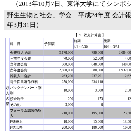
（2013年10月7日、東洋大学にてシンポ
野生生物と社会」学会 平成24年度 会計報告書
年3月31日）
【 １. 収支計算書 】
前期
後期
科 目
予算額
4/1～9/30
10/1～3/31
会費収入 合計
3,170,000
780,000
2,084,0
～前年度会費
70,000
52,000
4,0
当年度会費
600,000
648,000
148,0
次年度会費
2,500,000
80,000
1,932,0
雑収入 合計
263,200
237,291
2,6
電子図書著作権料
250,000
234,118
バックナンバー・別
収
10,000
3,000
2,5
刷
入
の
預金利子
200
173
12
部
その他
3,000
0
フォーラム誌関係収
210,000
195,000
23,5
入
F誌売上
10,000
15,000
13,5
F誌広告
200,000
180,000
10,0