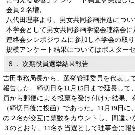
会員２名増。
八代田理事より、男女共同参画推進について
本学会として男女共同参画学協会連絡会に
連絡会シンポジウムに参加し本学会の取り
規模アンケート結果についてはポスター
８． 次期役員選挙結果報告
吉田事務局長から、選挙管理委員を代表し
報告した。締切日を11月15日まで延長し
員から郵便による投票を受け付けた結果、有
（締切日後に投函）であった。11月19日
の２名が交互に票数をカウントし、間違い
３のとおり、11名を当選として理事会に報