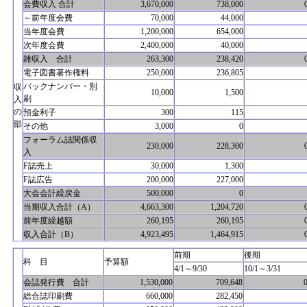
会費収入 合計
3,670,000
738,000
～前年度会費
70,000
44,000
当年度会費
1,200,000
654,000
次年度会費
2,400,000
40,000
雑収入 合計
263,300
238,420
電子図書著作権料
250,000
236,805
バックナンバー・別
収
10,000
1,500
刷
入
の
預金利子
300
115
部
その他
3,000
0
フォーラム誌関係収
230,000
228,300
入
F誌売上
30,000
1,300
F誌広告
200,000
227,000
大会会計繰戻金
500,000
0
当期収入合計（A）
4,663,300
1,204,720
前年度繰越額
260,195
260,195
収入合計（B）
4,923,495
1,464,915
前期
後期
科 目
予算額
4/1～9/30
10/1～3/31
会誌発行費 合計
1,530,000
709,648
総合誌印刷費
660,000
282,450