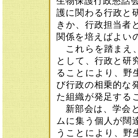
生物保護行政懇話
護に関わる行政と
きか、行政担当者
関係を培えばよい
これらを踏まえ、
として、行政と研
ることにより、野
び行政の相乗的な
た組織が発足する
新部会は、学会と
ムに集う個人が闊
うことにより、野