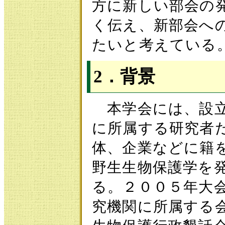
方に新しい部会の
く伝え、新部会へ
たいと考えている
2．背景
本学会には、設立
に所属する研究者
体、企業などに籍
野生生物保護学を
る。２００５年大
究機関に所属する