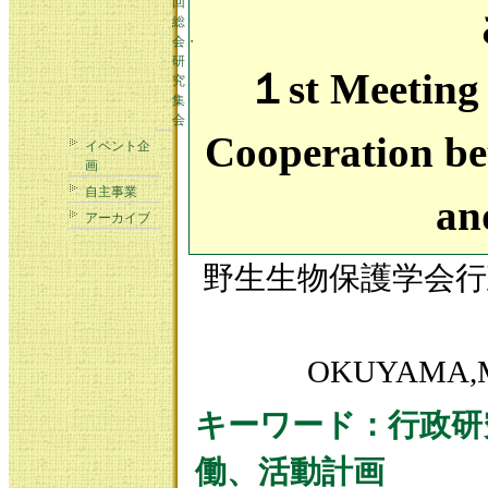
回
総
会・
研
１st Meeting 
究
集
会
Cooperation be
イベント企
画
自主事業
an
アーカイブ
野生生物保護学会
OKUYAMA,M
キーワード：行政研
働、活動計画