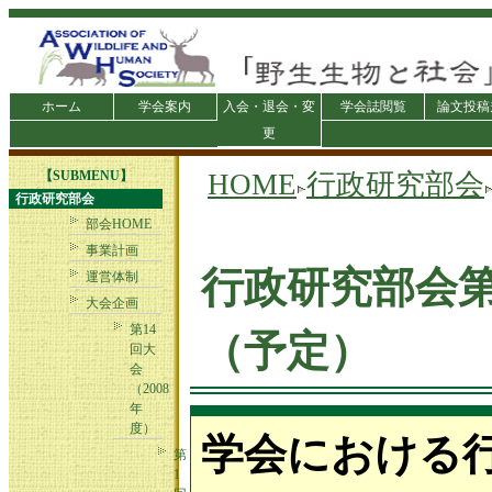
ホーム
学会案内
入会・退会・変
学会誌閲覧
論文投稿
更
【SUBMENU】
HOME
行政研究部会
行政研究部会
部会HOME
事業計画
行政研究部会第
運営体制
大会企画
第14
（予定）
回大
会
（2008
年
度）
学会における
第
1