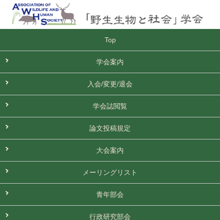
Top
学会案内
入会/変更/退会
学会誌閲覧
論文投稿規定
大会案内
メーリングリスト
青年部会
行政研究部会