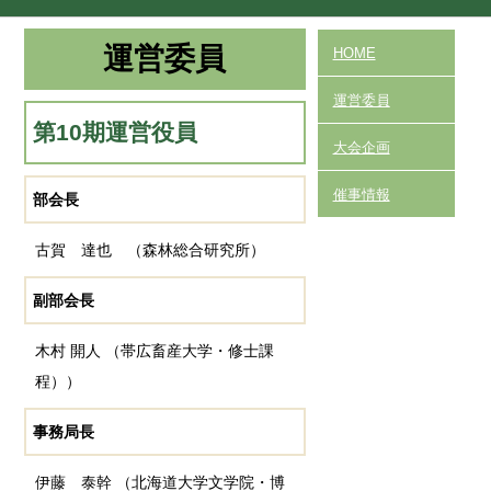
運営委員
HOME
運営委員
第10期運営役員
大会企画
催事情報
部会長
古賀 達也 （森林総合研究所）
副部会長
木村 開人 （帯広畜産大学・修士課
程））
事務局長
伊藤 泰幹 （北海道大学文学院・博