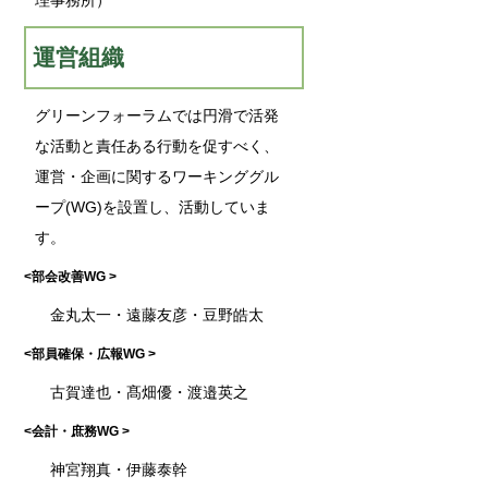
運営組織
グリーンフォーラムでは円滑で活発
な活動と責任ある行動を促すべく、
運営・企画に関するワーキンググル
ープ(WG)を設置し、活動していま
す。
<部会改善WG >
金丸太一・遠藤友彦・豆野皓太
<部員確保・広報WG >
古賀達也・髙畑優・渡邉英之
<会計・庶務WG >
神宮翔真・伊藤泰幹