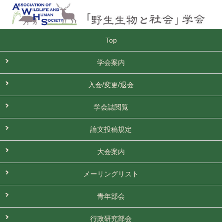
Top
学会案内
入会/変更/退会
学会誌閲覧
論文投稿規定
大会案内
メーリングリスト
青年部会
行政研究部会