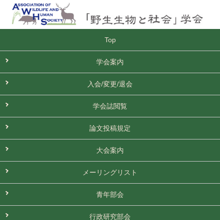
Top
学会案内
入会/変更/退会
学会誌閲覧
論文投稿規定
大会案内
メーリングリスト
青年部会
行政研究部会