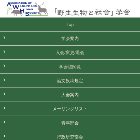
Top
学会案内
入会/変更/退会
学会誌閲覧
論文投稿規定
大会案内
メーリングリスト
青年部会
行政研究部会