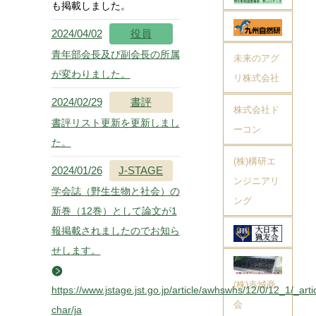
も掲載しました。
2024/04/02
役員
青年部会長及び副会長の所属
未来のアグ
が変わりました。
リ株式会社
2024/02/29
書評
株式会社ド
書評リスト更新を更新しまし
ーコン
た。
(株)構研エ
2024/01/26
J-STAGE
ンジニアリ
学会誌（野生生物と社会）の
ング
新巻（12巻）として論文が1
報掲載されましたのでお知ら
せします。
(株)赤城商
https://www.jstage.jst.go.jp/article/awhswhs/12/0/12_1/_artic
会
char/ja