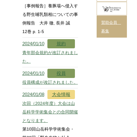
［事例報告］養豚場へ侵入す
る野生哺乳類相についての事
例報告 大井 徹, 長井 誠
賛助会員
12巻 p. 1-5
募集
2024/01/10
規約
青年部会規約が改訂されまし
た。
2024/01/10
役員
役員構成が改訂されました。
2024/01/08
大会情報
次回（2024年度）大会は山
岳科学学術集会との合同開催
となります。
第10回山岳科学学術集会・