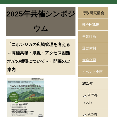
2025年共催シンポジ
行政研究部会
部会HOME
ウム
事業計画
「ニホンジカの広域管理を考える
運営体制
～高標高域・県境・アクセス困難
大会企画
地での捕獲について～」開催のご
案内
イベント企画
2025年
2025年
（pdf）
2024年