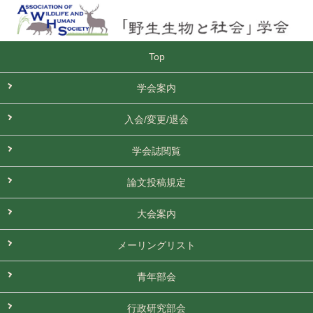
Top
学会案内
入会/変更/退会
学会誌閲覧
論文投稿規定
大会案内
メーリングリスト
青年部会
行政研究部会