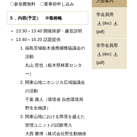
入会案内
〇参加費無料 〇要事前申し込み
学会員用
５．内容(予定） ※敬称略
(doc)
13:30～13:40 開催挨拶・趣旨説明
(pdf)
13:40～15:20 話題提供
非学会員用
福島茨城栃木連携捕獲協議会の
(doc)
活動
(pdf)
丸山 哲也（栃木県林業センタ
ー）
関東山地ニホンジカ広域協議会
の活動
千葉 康人（環境省 自然環境局
野生生物課）
関東山地における県境を越えた
管理ユニットの試験導入
大西 勝博（株式会社野生動物保