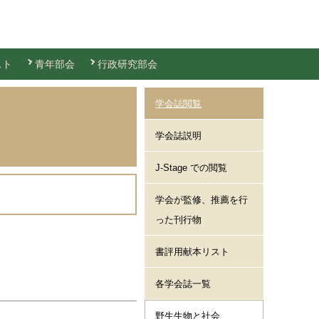
スト
青年部会
行政研究部会
学会誌閲覧
学会誌説明
J-Stage での閲覧
学会が監修、推薦を行
った刊行物
書評用献本リスト
各学会誌一覧
野生生物と社会