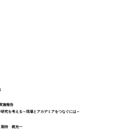
也
実施報告
現場とアカデミアをつなぐには～
待 梶光一