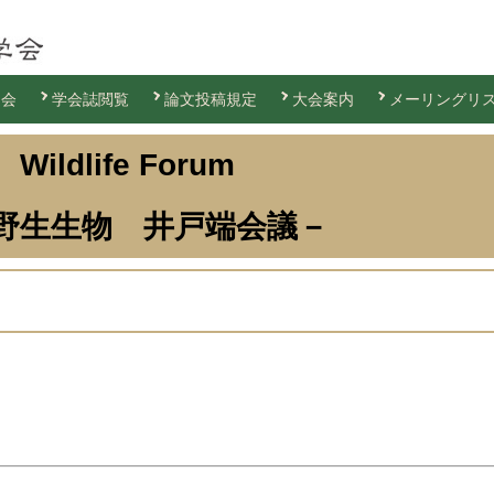
退会
学会誌閲覧
論文投稿規定
大会案内
メーリングリ
Wildlife Forum
野生生物 井戸端会議－