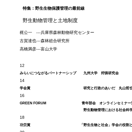
特集：野生生物保護管理の最前線
野生動物管理と土地制度
梶公一 ---兵庫県森林動物研究センター
古賀達也---森林総合研究所
高橋満彦---富山大学
12
みらいにつながるパートナーシップ 九州大学 狩猟研究会
14
学会賞 研究と行政のあいだ 丸山哲
16
GREEN FORUM 青年部会 オンラインセミナー
野生動物管理における社会科学研究を考える～
18
功労賞 「野生生物と社会」学会の役割と期