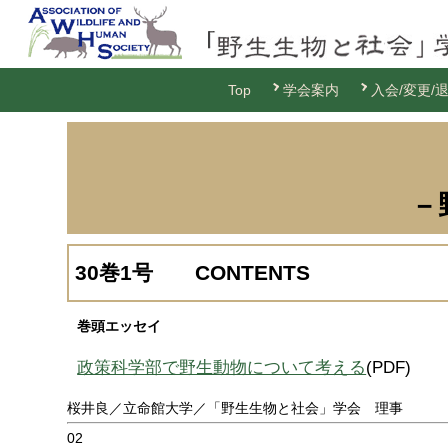
Top
学会案内
入会/変更/
－
30巻1号 CONTENTS
巻頭エッセイ
政策科学部で野生動物について考える
(PDF)
桜井良／立命館大学／「野生生物と社会」学会 理事
02