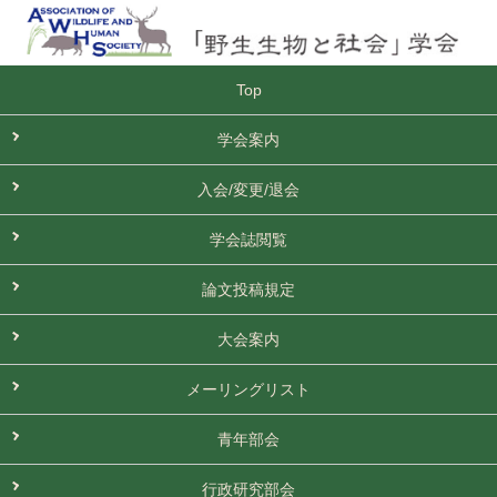
Top
学会案内
入会/変更/退会
学会誌閲覧
論文投稿規定
大会案内
メーリングリスト
青年部会
行政研究部会