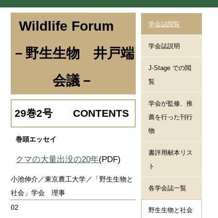
Wildlife Forum
学会誌閲覧
学会誌説明
－野生生物 井戸端
J-Stage での閲
会議－
覧
学会が監修、推
29巻2号 CONTENTS
薦を行った刊行
物
巻頭エッセイ
書評用献本リス
クマの大量出没の20年
(PDF)
ト
小池伸介／東京農工大学／「野生生物と
各学会誌一覧
社会」学会 理事
02
野生生物と社会