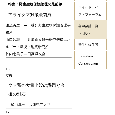
特集：野生生物保護管理の最前線
ワイルドライ
アライグマ対策最前線
フ・フォーラム
渡邉英之 ---（株）野生動物保護管理事
各学会誌一覧
務所
（旧版）
山口沙耶 ---北海道立総合研究機構エネ
野生生物保護
ルギー・環境・地質研究所
竹内恵美子---日高猟友会
Biosphere
Conservation
16
寄稿
クマ類の大量出没の課題と今
後の対応
横山真弓---兵庫県立大学
12