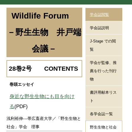
Wildlife Forum
学会誌閲覧
学会誌説明
－野生生物 井戸端
J-Stage での閲
会議－
覧
学会が監修、推
28巻2号 CONTENTS
薦を行った刊行
物
巻頭エッセイ
書評用献本リス
身近な野生生物にも目を向け
ト
る
(PDF)
各学会誌一覧
浅利裕伸---帯広畜産大学／「野生生物と
社会」学会 理事
野生生物と社会