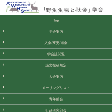
Top
学会案内
入会/変更/退会
学会誌閲覧
論文投稿規定
大会案内
メーリングリスト
青年部会
行政研究部会