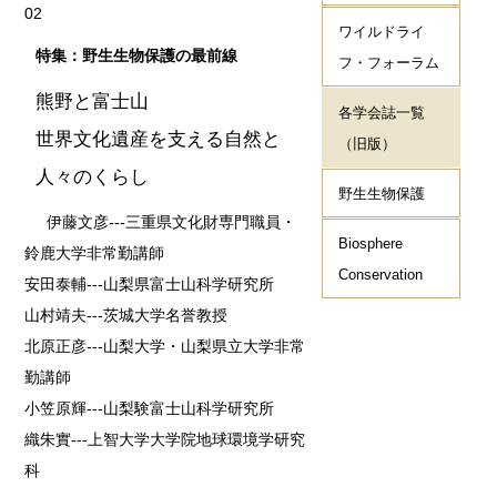
02
ワイルドライ
特集：野生生物保護の最前線
フ・フォーラム
熊野と富士山
各学会誌一覧
世界文化遺産を支える自然と
（旧版）
人々のくらし
野生生物保護
伊藤文彦---三重県文化財専門職員・
Biosphere
鈴鹿大学非常勤講師
Conservation
安田泰輔---山梨県富士山科学研究所
山村靖夫---茨城大学名誉教授
北原正彦---山梨大学・山梨県立大学非常
勤講師
小笠原輝---山梨験富士山科学研究所
織朱實---上智大学大学院地球環境学研究
科