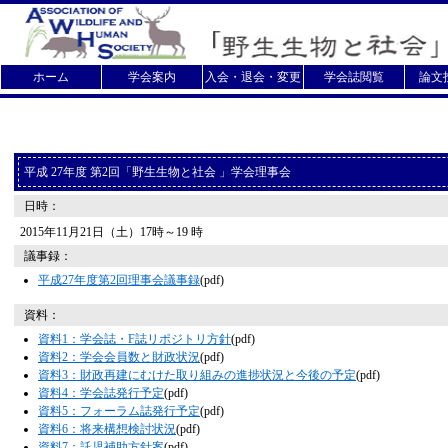
ホーム
学会案内
入会・退会・変更
学会誌閲覧
論文
平成 27年度 第2回「野生生物と社会 」学会理事会
日時：
2015年11月21日（土）17時～19 時
議事録：
平成27年度第2回理事会議事録
(pdf)
資料：
資料1：学会誌・F誌リポジトリ方針
(pdf)
資料2：学会会員数と財政状況
(pdf)
資料3：財政再建にむけた取り組みの進捗状況と今後の予定
(pdf)
資料4：学会誌発行予定
(pdf)
資料5：フォーラム誌発行予定
(pdf)
資料6：将来構想検討状況
(pdf)
資料7：託児補助方針案
(pdf)