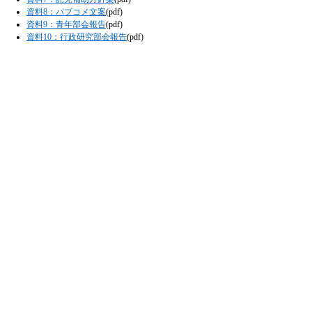
資料8：パブコメ文案
(pdf)
資料9：青年部会報告
(pdf)
資料10：行政研究部会報告
(pdf)