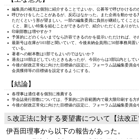
編集員の補充は個別に紹介することでよいか。公募等で呼びかけるの
呼びかけをしたことがあるが、反応はなかった。また企画を動かせる
ただくという形が望ましい。一部の編集委員に負担が継続してくこと
くと、新しい特集を組むことができるので、紹介いただくとありがた
印刷部数は増やすか？
予算的にどのくらいまでなら許容できるのかを提示いただければ、そ
最新号は在庫が103部と聞いていて、今後未納会員用に50部事務局置
ている。
著者への献本数は1部でもよいのではないか？
過去は10部ほどしていたときもあったが、今回からは3部以内として
今後の財政正常化に向けた目標値の設定に、フォーラム誌編集委員会
会員獲得等の目標値を設定するようにする。
【結論】
各理事は適任者を個別に推薦する
学会誌発行部数については、予算的に許容範囲内で最大限印刷する方
今後の財政正常化に向けた目標値の設定に、フォーラム誌編集委員会
5.改正法に対する要望書について【法改正
伊吾田理事から以下の報告があった。