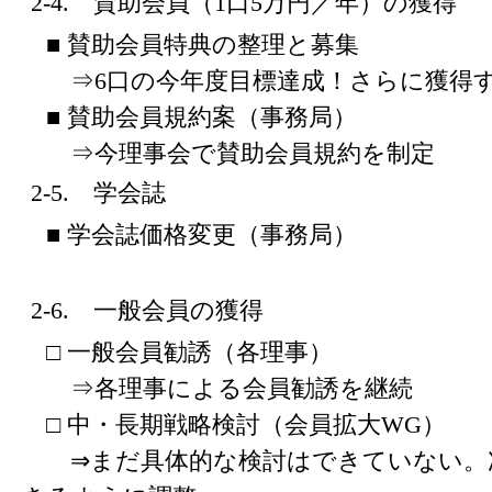
2-4. 賛助会員（1口5万円／年）の獲得
■ 賛助会員特典の整理と募集
⇒6口の今年度目標達成！さらに獲得す
■ 賛助会員規約案（事務局）
⇒今理事会で賛助会員規約を制定
2-5. 学会誌
■ 学会誌価格変更（事務局）
2-6. 一般会員の獲得
□ 一般会員勧誘（各理事）
⇒各理事による会員勧誘を継続
□ 中・長期戦略検討（会員拡大WG）
⇒まだ具体的な検討はできていない。