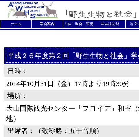
ホーム
学会案内
入会・退会・変更
学会誌閲覧
論文
平成２６年度第２回「野生生物と社会」学
日時：
2014年10月31日（金）17時より19時30分
場所：
犬山国際観光センター「フロイデ」和室（
地）
出席者：（敬称略：五十音順）