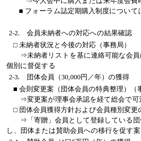
⇒今大会中に購入または来年度会費時
■ フォーラム誌定期購入制度について
2-2. 会員未納者への対応への結果確認
□ 未納者状況と今後の対応（事務局）
⇒未納者リストを基に連絡可能な会員
個別に督促する
2-3. 団体会員（30,000円／年）の獲得
■ 会則変更案（団体会員の特典整理）（
⇒変更案が理事会承認を経て総会で可
□ 団体会員獲得方針および会員種別変更
⇒「寄贈」会員として登録している団
し、団体または賛助会員への移行を促す案