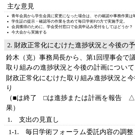
主な意見
青年会員から学生会員に変更になった場合は、その確認や事務作業は
学生証の提示・確認等の作業を含めて毎日学術Fの方で実施予定。
会員獲得のために、学会受付窓口で会員申込み受付をしてはどうか？
今大会から実施する
2. 財政正常化にむけた進捗状況と今後の
鈴木（克）事務局長から、第1回理事会で
取り組みの進捗状況と今後の計画について
財政正常化にむけた取り組み進捗状況と今
り
（■は終了 □は進捗または計画を報告 
果）
1. 支出の見直し
1-1. 毎日学術フォーラム委託内容の調