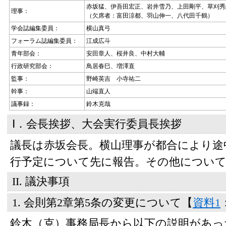
赤坂猛、伊吾田宏正、岩井雪乃、上田剛平、草刈秀
理事：
（欠席者：富田涼都、羽山伸一、八代田千鶴）
学会誌編集委員：
横山真弓
フォーラム誌編集委員：
江成広斗
青年部会：
安田章人、桜井良、中村大輔
行政研究部会：
鳥居春巳、増澤直
監事：
野崎英吉 小寺祐二
幹事：
山端直人
議事録：
鈴木克哉
Ⅰ．会長挨拶、大会実行委員長挨拶
議長は赤坂会長。横山理事が都合により途
行予定について先に報告。その他について
II. 議決事項
1. 会則第2章第5条の変更について【
資料1
鈴木（克）事務局長から以下の説明があっ