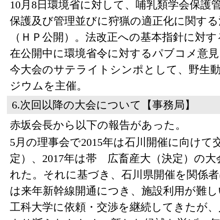
10月8日環境省に対して、哺乳類学会保護
保護及び管理並びに狩猟の適正化に関する
（ＨＰ公開）。法改正への基本指針に対す
在公開中に環境省令に対するパブコメ意見
今大会のサテライトシンポとして、野生動
ジウムを主催。
6.次回以降の大会について【事務局】
赤坂会長から以下の報告があった。
5月の理事会で2015年は石川開催に向けて
定）、2017年は帯 広畜産大（決定）の
れた。それに基づき、石川県開催を関係者
は来年新幹線開通につき、施設利用が難し
工科大学に依頼・交渉を継続してきたが、