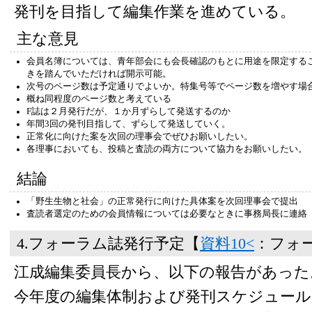
発刊を目指して編集作業を進めている。
主な意見
会員名簿については、青年部会にも会長確認のもとに用途を限定する
きを踏んでいただければ開示可能。
次号のページ数は予定通りでよいか。特集号等でページ数を増やす場
概ね同程度のページ数と考えている
F誌は２月発行だが、１か月ずらして発送するのか
年間3回の発刊目指して、ずらして発送していく。
正常化に向けた案を次回の理事会でぜひお願いしたい。
各理事においても、投稿と査読の両方について協力をお願いしたい。
結論
「野生生物と社会」の正常発行に向けた具体案を次回理事会で提出
査読者選定のための会員情報については必要なときに事務局長に連絡
4.フォーラム誌発行予定【
資料10<
：フォ
江成編集委員長から、以下の報告があった
今年度の編集体制および発刊スケジュー