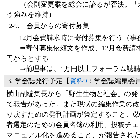
（会則変更案を総会に諮るが否決。「若
う強みを維持）
2-9. 会員からの寄付募集
□ 12月会費請求時に寄付募集を行う（事
⇒寄付募集依頼文を作成、12月会費請求時
円からとする
⇒前理事は、1万円以上フォーラム誌購
3. 学会誌発行予定【
資料9
：学会誌編集委
横山副編集長から「野生生物と社会」の発
て報告があった。また現状の編集作業の改
り戻すための発刊計画が策定すること、②
者選定のための会員名簿の利用、投稿チェ
マニュアル化を進めること、が報告され