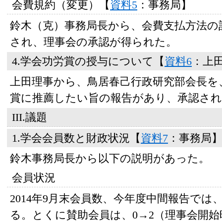
会費規約（変更）【
資料5
：事務局】
鈴木（克）事務局長から、会費支払方法の
され、理事会の承認が得られた。
4.学会功労賞の授与について【
資料6
：上
上田理事から、鳥居春己行政研究部会長を
賞に推薦したい旨の報告があり、承認され
III.議題
1.学会会員数と財政状況【
資料7
：事務局
鈴木事務局長から以下の説明があった。
会員状況
2014年9月末会員数、今年度中間報告で
る。とくに賛助会員は、0→2（理事会開始