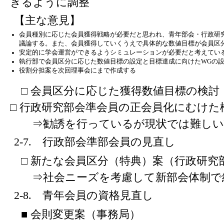
きるように調整
【主な意見】
会員種別に応じた会員獲得戦略が必要だと思われ、青年部会・行政研
議論する。また、会員獲得していくうえで具体的な数値目標が会員区
安定的に学会運営ができるようシミュレーションが必要だと考えてい
執行部で会員区分に応じた数値目標の設定と目標達成に向けたWGの
役割分担案を次回理事会にまで作成する
□ 会員区分に応じた獲得数値目標の検討
□ 行政研究部会準会員の正会員化にむけた
⇒勧誘を行っているが現状では難しい
2-7. 行政部会準部会員の見直し
□ 新たな会員区分（特典）案（行政研究
⇒社会ニーズを考慮して新部会体制で
2-8. 青年会員の資格見直し
■ 会則変更案（事務局）