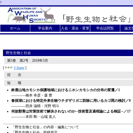
?
ホーム
学会案内
入会・退会・変更
学会誌閲覧
論文
野生生物と社会
第5巻 第2号 2018年3月
[
J-Stage
]
目 次
短 報
鈴鹿山地カモシカ保護地域におけるニホンカモシカの分布の変遷／1
------------橋本 幸彦・森 豊
春採湖における特定外来生物ウチダザリガニ防除に用いるカゴ罠の検討／9
------------照井 滋晴・河野 明斗
何故獣害は対策技術で解決されないのか─技術普及過程論による検証─／17
------------本田 剛・山端 直人
「野生生物と社会」の内容・編集について
「野生生物と社会」投稿規定