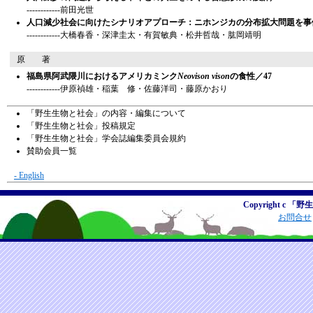
------------前田光世
人口減少社会に向けたシナリオアプローチ：ニホンジカの分布拡大問題を事例
------------大橋春香・深津圭太・有賀敏典・松井哲哉・肱岡靖明
原 著
福島県阿武隈川におけるアメリカミンク
Neovison vison
の食性／47
------------伊原禎雄・稲葉 修・佐藤洋司・藤原かおり
「野生生物と社会」の内容・編集について
「野生生物と社会」投稿規定
「野生生物と社会」学会誌編集委員会規約
賛助会員一覧
- English
Copyright c 「野
お問合せ