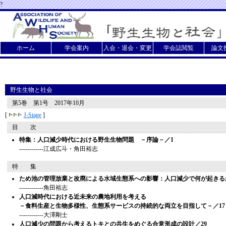
?
ホーム
学会案内
入会・退会・変更
学会誌閲覧
論文
野生生物と社会
第5巻 第1号 2017年10月
[
J-Stage
]
目 次
特集：人口減少時代における野生生物問題 －序論－／1
------------江成広斗・角田裕志
特 集
ため池の管理放棄と改廃による水域生態系への影響：人口減少で何が起きる
------------角田裕志
人口減時代における近未来の農地利用を考える
－食料生産と生物多様性、生態系サービスの持続的な両立を目指して－／17
------------大澤剛士
人口減少の問題から考えるトキとの共生をめぐる合意形成の設計／29