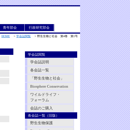
青年部会
行政研究部会
HOME
>
学会誌閲覧
>
野生生物と社会 第4巻 第1号
学会誌閲覧
学会誌説明
各会誌一覧
「野生生物と社会」
Biosphere Conservation
ワイルドライフ・
フォーラム
会誌のご購入
各会誌一覧（旧版）
野生生物保護