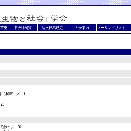
・変更
学会誌閲覧
論文投稿規定
大会案内
メーリングリスト
よる捕獲－／ 1
23
危険性／ 31