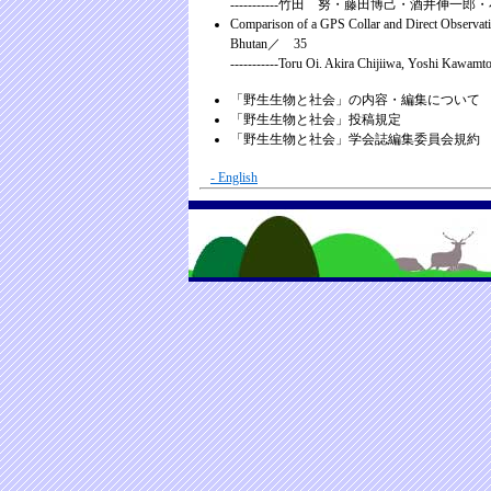
-----------竹田 努・藤田博己・酒井伸一
Comparison of a GPS Collar and Direct Observat
Bhutan／ 35
-----------Toru Oi. Akira Chijiiwa, Yoshi Kaw
「野生生物と社会」の内容・編集につ
「野生生物と社会」投稿規定
「野生生物と社会」学会誌編集委員会
- English