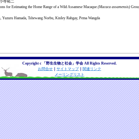
郎・小寺祐二
ions for Estimating the Home Range of a Wild Assamese Macaque
(Macaca assamensis)
Group
amto, Yuzuru Hamada, Tshewang Norbu, KinIey Rabgay, Pema Wangda
いて
規約
Copyright c 「野生生物と社会」学会 All Rights Reserved.
お問合せ
｜
サイトマップ
｜
関連リンク
メーリングリスト