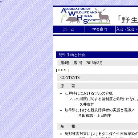
?
ホーム
学会案内
入会・退会
野生生物と社会
第4巻 第1号 2016年8月
[
]
CONTENTS
原 著
江戸時代におけるツルの狩猟
－ツルの捕獲に関する諸制度と鉄砲･わなに
------------久井貴世
岐阜県における新規狩猟者の実態と意識／ 
-----------角田裕志・上田剛平
短 報
鳥獣被害対策におけるダニ媒介性疾病感染の