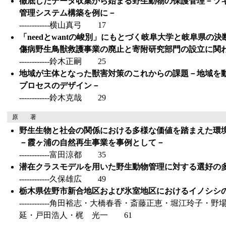
徹底したデータ収集から始まる野生動物の保護管理－ツ
管理システム構築を例に－
------------横山真弓 17
「needとwantの峻別」にもとづく岐阜大学と岐阜県の決
傷病野生鳥獣救護事業の廃止と寄附研究部門の設立に関
------------鈴木正嗣 25
地域が主体となった獣害対策のこれからの課題－地域を
プロセスのデザイン－
------------鈴木克哉 29
原 著
野生生物と社会の関係における多様な価値を踏まえた環
－霞ヶ浦の自然再生事業を事例として－
------------富田涼都 35
潜在クラスモデルを用いた野生動物管理に対する選好の
------------久保雄広 49
栃木県佐野市新合地区および氷室地区におけるイノシシ
------------角田裕志・大橋春香・斎藤正恵・堀江玲子
延・戸田浩人・梶 光一 61