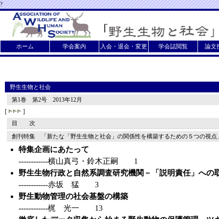
?
ホーム
学会案内
入会・退会・変更
学会誌閲覧
論文
野生生物と社会
第1巻 第2号 2013年12月
[
]
目 次
創刊特集 「新たな「野生生物と社会」の関係性を構築するための５つの視点
特集企画にあたって
------------横山真弓・鈴木正嗣 1
野生生物行政と自然系調査研究機関－「説明責任」への
------------赤坂 猛 3
野生動物管理の社会基盤の構築
------------梶 光一 13