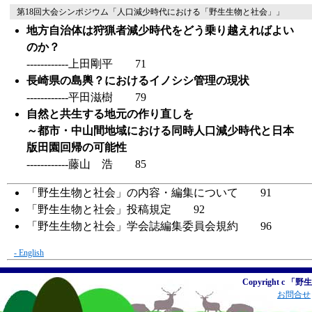
第18回大会シンポジウム「人口減少時代における「野生生物と社会」」
地方自治体は狩猟者減少時代をどう乗り越えればよい
のか？
------------上田剛平 71
長崎県の島輿？におけるイノシシ管理の現状
------------平田滋樹 79
自然と共生する地元の作り直しを
～都市・中山間地域における同時人口減少時代と日本
版田園回帰の可能性
------------藤山 浩 85
「野生生物と社会」の内容・編集について 91
「野生生物と社会」投稿規定 92
「野生生物と社会」学会誌編集委員会規約 96
- English
Copyright c 「野
お問合せ