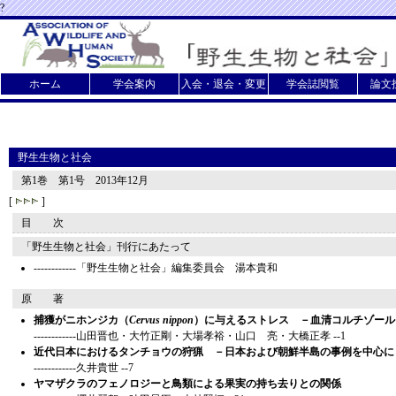
?
ホーム
学会案内
入会・退会・変更
学会誌閲覧
論文
野生生物と社会
第1巻 第1号 2013年12月
[
]
目 次
「野生生物と社会」刊行にあたって
------------「野生生物と社会」編集委員会 湯本貴和
原 著
捕獲がニホンジカ（
Cervus nippon
）に与えるストレス －血清コルチゾール
------------山田晋也・大竹正剛・大場孝裕・山口 亮・大橋正孝 --1
近代日本におけるタンチョウの狩猟 －日本および朝鮮半島の事例を中心に
------------久井貴世 --7
ヤマザクラのフェノロジーと鳥類による果実の持ち去りとの関係