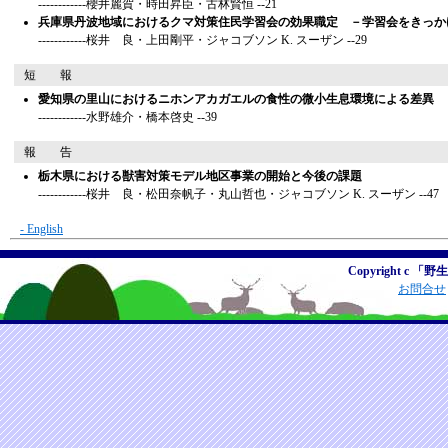
------------櫻井麗賀・時田昇臣・古林賢恒 --21
兵庫県丹波地域におけるクマ対策住民学習会の効果職定 －学習会をきっか
------------桜井 良・上田剛平・ジャコブソン K. スーザン --29
短 報
愛知県の里山におけるニホンアカガエルの食性の微小生息環境による差異
------------水野雄介・橋本啓史 --39
報 告
栃木県における獣害対策モデル地区事業の開始と今後の課題
------------桜井 良・松田奈帆子・丸山哲也・ジャコブソン K. スーザン --47
- English
Copyright c 「野
お問合せ