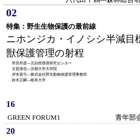
02
特集：野生生物保護の最前線
ニホンジカ・イノシシ半減目
獣保護管理の射程
常田邦彦---元自然環境研究センター
古賀達也---京都大学大学院
岸本真弓---株式会社野生動物保護管理事務所
鈴木正嗣---岐阜大学
16
GREEN FORUM1 青年部会
20