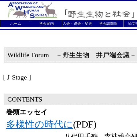
ホーム
学会案内
入会・退会・変更
学会誌閲覧
論文
Wildlife Forum －野生生物 井戸端会議
[
J-Stage ]
CONTENTS
巻頭エッセイ
多様性の時代に
(PDF)
八代田千鶴---森林総