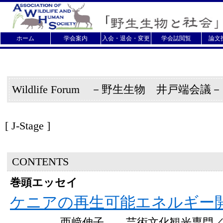
ホーム
学会案内
入会・退会・変更
学会誌閲覧
論文
Wildlife Forum －野生生物 井戸端会議
[
J-Stage ]
CONTENTS
巻頭エッセイ
ケニアの再生可能エネルギー
西﨑伸子 芸術文化観光専門／