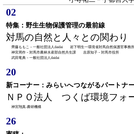
02
特集：野生生物保護管理の最前線
対馬の自然と人々との関わり
齊藤ももこ－一般社団法人daidai 岩下明生一環境省対馬自然保護官事務
神宮周作－対馬市農林水産部自然共生課 吉原知子－対馬市役所
武田竜典－一般社団法人daidai
20
新コーナー：みらいへつながるパートナ
ＮＰＯ法人 つくば環境フォ
神宮翔真-農研機構
26