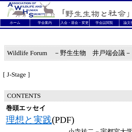
ホーム
学会案内
入会・退会・変更
学会誌閲覧
論文
Wildlife Forum －野生生物 井戸端会議
[
J-Stage ]
CONTENTS
巻頭エッセイ
理想と実践
(PDF)
小寺祐二－宇都宮大