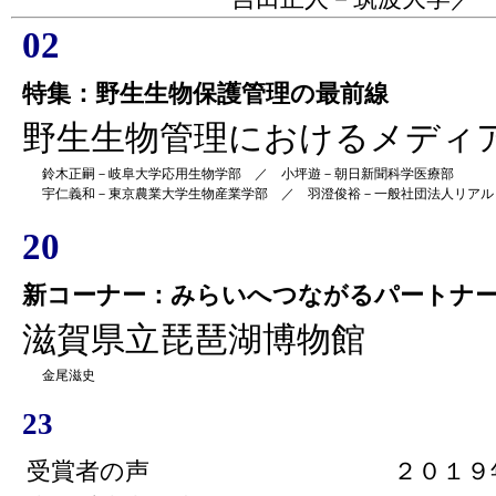
02
特集：野生生物保護管理の最前線
野生生物管理におけるメディ
鈴木正嗣－岐阜大学応用生物学部 ／ 小坪遊－朝日新聞科学医療部
宇仁義和－東京農業大学生物産業学部 ／ 羽澄俊裕－一般社団法人リアル
20
新コーナー：みらいへつながるパートナ
滋賀県立琵琶湖博物館
金尾滋史
23
受賞者の声 ２０１９年度「