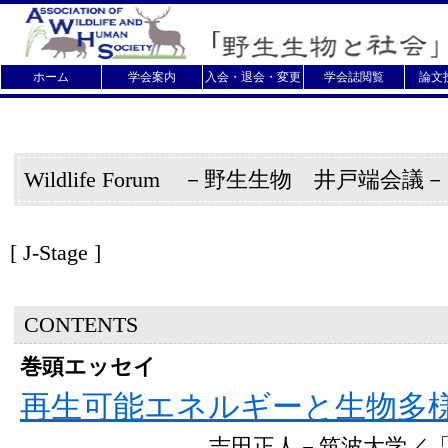
ホーム
学会案内
入会・退会・変更
学会誌閲覧
論文
Wildlife Forum －野生生物 井戸端会議
[
J-Stage ]
CONTENTS
巻頭エッセイ
再生可能エネルギーと生物多
吉田正人－筑波大学／