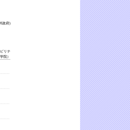
州政府)
ビリテ
学院）