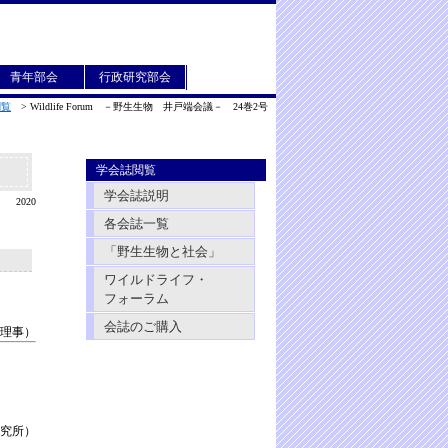
青年部会
行政研究部会
閲覧
>
Wildlife Forum －野生生物 井戸端会議－ 24巻2号
学会誌閲覧
学会誌説明
2020
各会誌一覧
「野生生物と社会」
ワイルドライフ・
フォーラム
会誌のご購入
理事）
研究所）