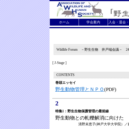
ホーム
学会案内
入会・退会
Wildlife Forum －野生生物 井戸端会議－ 2
[
J-Stage ]
CONTENTS
巻頭エッセイ
野生動物管理とＮＰＯ
(PDF)
2
特集1：野生生物保護管理の最前線
野生動物との軋轢解消に向けた 
清野未恵子(神戸大学大学院）／