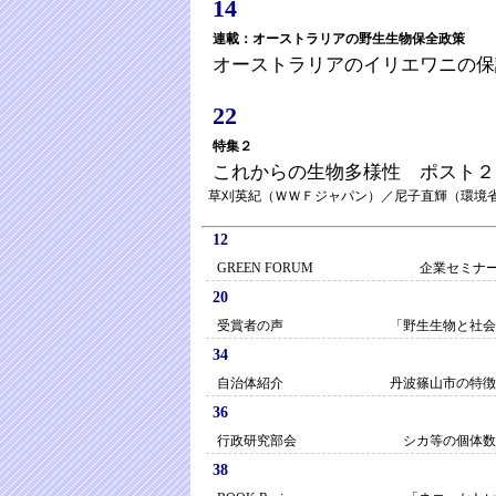
14
連載：オーストラリアの野生生物保全政策
オーストラリアのイリエワニの保
22
特集２
これからの生物多様性 ポスト２
草刈英紀（ＷＷＦジャパン）／尼子直輝（環境
12
GREEN FORUM 企業セミナー「
20
受賞者の声 「野生生物と社会」学
34
自治体紹介 丹波篠山市の特徴的な環境
36
行政研究部会 シカ等の個体数管理の
38