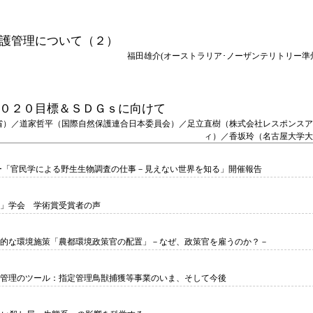
護管理について（２）
福田雄介(オーストラリア･ノーザンテリトリー準
０２０目標＆ＳＤＧｓに向けて
省）／道家哲平（国際自然保護連合日本委員会）／足立直樹（株式会社レスポンスア
ィ）／香坂玲（名古屋大学大
官民学による野生生物調査の仕事－見えない世界を知る」開催報告
会 学術賞受賞者の声
施策「農都環境政策官の配置」－なぜ、政策官を雇うのか？－
ツール：指定管理鳥獣捕獲等事業のいま、そして今後