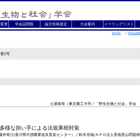
・変更
学会誌閲覧
論文投稿規定
大会案内
メーリングリスト
HOME
>
学会誌
4巻2号
土屋俊幸（東京農工大学／「野生生物と社会」学会 
多様な担い手による法規果樹対策
藤井寿江(香川県中讃農業改良普及センター）／鈴木克哉(ＮＰＯ法人里地里山問題