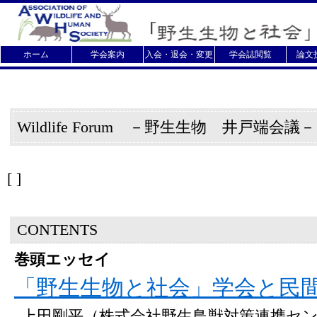
ホーム
学会案内
入会・退会・変更
学会誌閲覧
論文
Wildlife Forum －野生生物 井戸端会議
[
]
CONTENTS
巻頭エッセイ
「野生生物と社会」学会と民
上田剛平（株式会社野生鳥獣対策連携セ