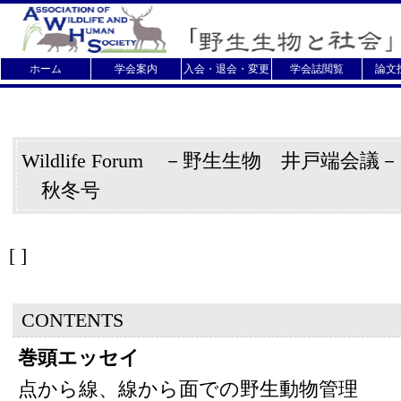
ホーム
学会案内
入会・退会・変更
学会誌閲覧
論文
Wildlife Forum －野生生物 井戸端会議
秋冬号
[
]
CONTENTS
巻頭エッセイ
点から線、線から面での野生動物管理