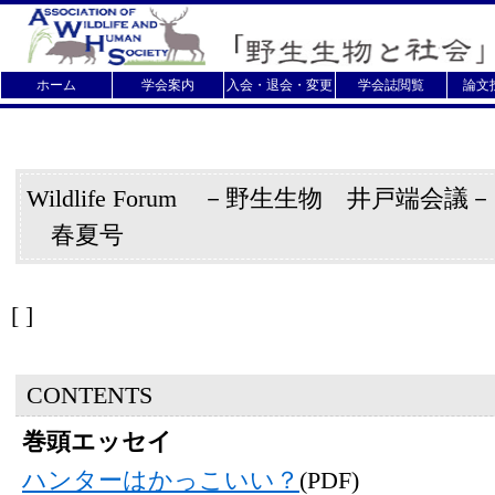
ホーム
学会案内
入会・退会・変更
学会誌閲覧
論文
Wildlife Forum －野生生物 井戸端会議
春夏号
[
]
CONTENTS
巻頭エッセイ
ハンターはかっこいい？
(PDF)