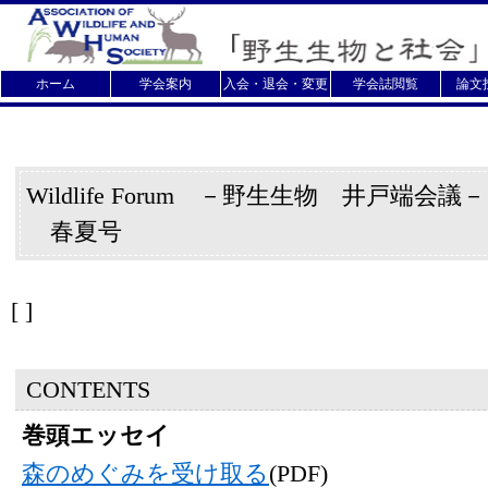
ホーム
学会案内
入会・退会・変更
学会誌閲覧
論文
Wildlife Forum －野生生物 井戸端会議
春夏号
[
]
CONTENTS
巻頭エッセイ
森のめぐみを受け取る
(PDF)