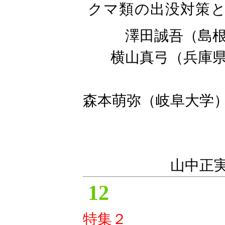
クマ類の出没対策
澤田誠吾（島
横山真弓（兵庫
森本萌弥（岐阜大学
山中正
12
特集２