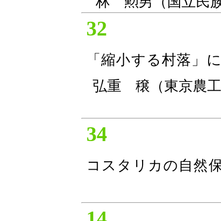
林 勲男（国立民
32
「縮小する村落」
弘重 穣（東京農
34
コスタリカの自然
14