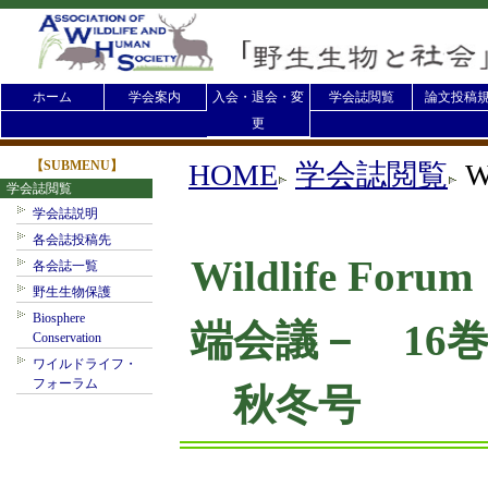
ホーム
学会案内
入会・退会・変
学会誌閲覧
論文投稿
更
【SUBMENU】
HOME
学会誌閲覧
W
学会誌閲覧
学会誌説明
各会誌投稿先
Wildlife F
各会誌一覧
野生生物保護
Biosphere
端会議－ 16巻
Conservation
ワイルドライフ・
フォーラム
秋冬号