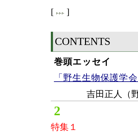
[
]
CONTENTS
巻頭エッセイ
「野生生物保護学会
吉田正人（
2
特集１