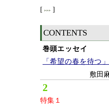
[
]
CONTENTS
巻頭エッセイ
「希望の春を待つ
敷田
2
特集１