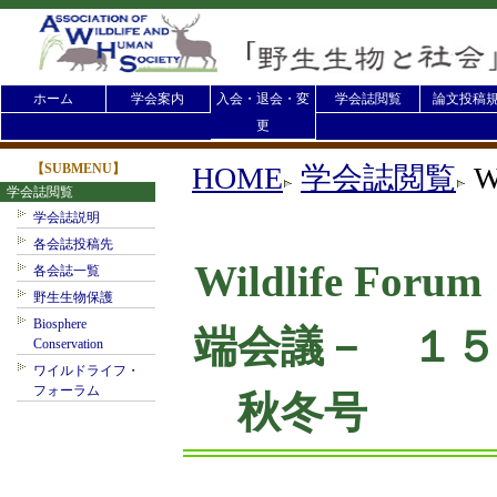
ホーム
学会案内
入会・退会・変
学会誌閲覧
論文投稿
更
【SUBMENU】
HOME
学会誌閲覧
W
学会誌閲覧
学会誌説明
各会誌投稿先
Wildlife F
各会誌一覧
野生生物保護
Biosphere
端会議－ １５
Conservation
ワイルドライフ・
フォーラム
秋冬号