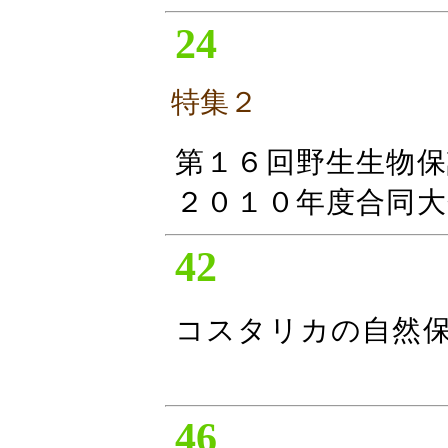
24
特集２
第１６回野生生物保
２０１０年度合同大
42
コスタリカの自然
46