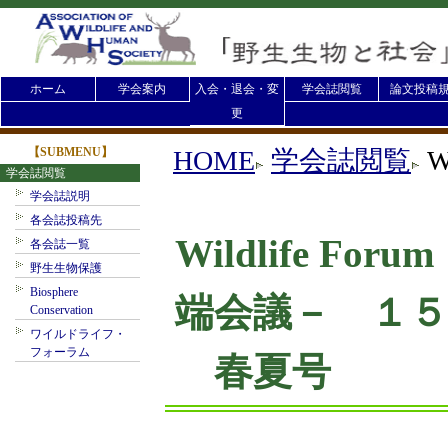
ホーム
学会案内
入会・退会・変
学会誌閲覧
論文投稿
更
【SUBMENU】
HOME
学会誌閲覧
W
学会誌閲覧
学会誌説明
各会誌投稿先
Wildlife F
各会誌一覧
野生生物保護
Biosphere
端会議－ １５
Conservation
ワイルドライフ・
フォーラム
春夏号