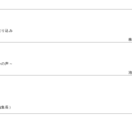
取り込み
株
、心の声～
池
編集長）