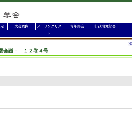
規定
大会案内
メーリングリス
青年部会
行政研究部会
ト
H
 井戸端会議－ １２巻４号