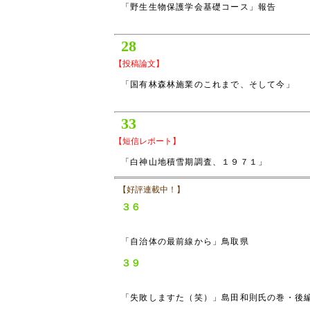
「野生生物保護学会基礎コース」報告
28
【投稿論文】
「国有林森林施業のこれまで、そして今」
33
【短信レポート】
「白神山地積雪期調査、１９７１」
【好評連載中！】
３６
「自治体の最前線から」鳥取県
３９
「失敗しますた（笑）」島田和則氏の巻・後