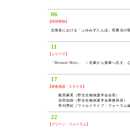
06
【特別寄稿】
北海道における「ふゆみずたんぼ」型農法の
11
【シリーズ】
「Mement Mori」 ～先輩から後輩へ託す
17
【新春鼎談・２００８】
敷田麻実（野生生物保護学会会長）
須田知樹（野生生物保護学会事務局長）
草刈秀紀（ワイルドライフ・フォーラム
22
【グリーン・フォーラム】