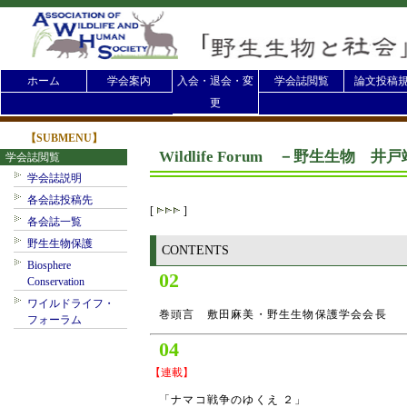
ホーム
学会案内
入会・退会・変
学会誌閲覧
論文投稿
更
【SUBMENU】
Wildlife Forum －野生生物
学会誌閲覧
学会誌説明
各会誌投稿先
[
]
各会誌一覧
野生生物保護
CONTENTS
Biosphere
02
Conservation
ワイルドライフ・
巻頭言 敷田麻美・野生生物保護学会会長
フォーラム
04
【連載】
「ナマコ戦争のゆくえ ２」