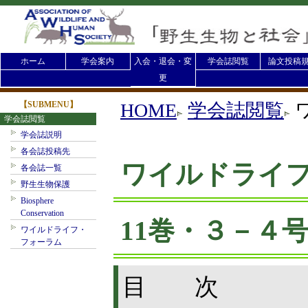
ホーム
学会案内
入会・退会・変
学会誌閲覧
論文投稿
更
【SUBMENU】
HOME
学会誌閲覧
学会誌閲覧
学会誌説明
各会誌投稿先
ワイルドライ
各会誌一覧
野生生物保護
Biosphere
Conservation
11巻・３－４
ワイルドライフ・
フォーラム
目 次