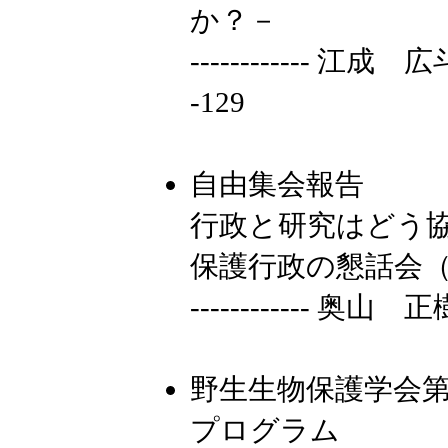
か？－
------------
-129
自由集会報告
行政と研究はどう
保護行政の懇話会
------------ 奥
野生生物保護学会
プログラム