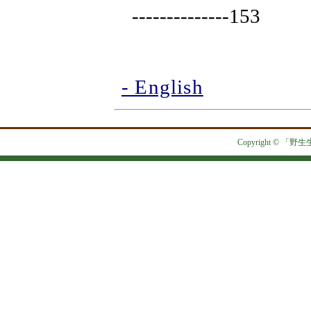
--------------153
- English
Copyright © 「野生