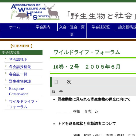
ホーム
学会案内
入会・退会・変
学会誌閲覧
論文投稿
更
【SUBMENU】
ワイルドライフ・フォーラム
学会誌閲覧
学会誌説明
10巻・２号 ２００５年６月
各会誌投稿先
各会誌一覧
野生生物保護
目 次
Biosphere
報 告
Conservation
野生動物に見られる寄生生物の保全に向けて
ワイルドライフ・
フォーラム
------------ 横畑 泰志 --27
トドを巡る現状と生態調査について
------------ 和田 昭彦・桜井 泰憲・磯野 岳臣 -