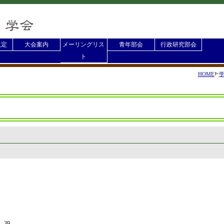
規定
大会案内
メーリングリス
青年部会
行政研究部会
ト
HOME
-39