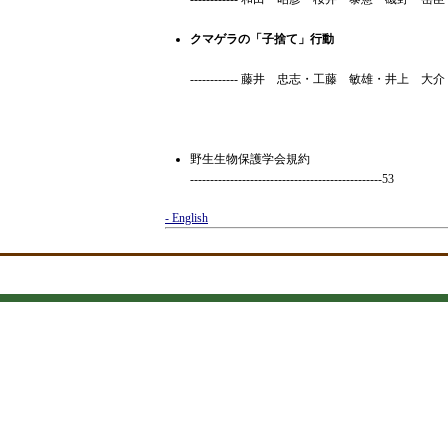
クマゲラの「子捨て」行動
------------ 藤井 忠志・工藤 敏雄・井上 大介 -
野生生物保護学会規約
------------------------------------------------53
- English